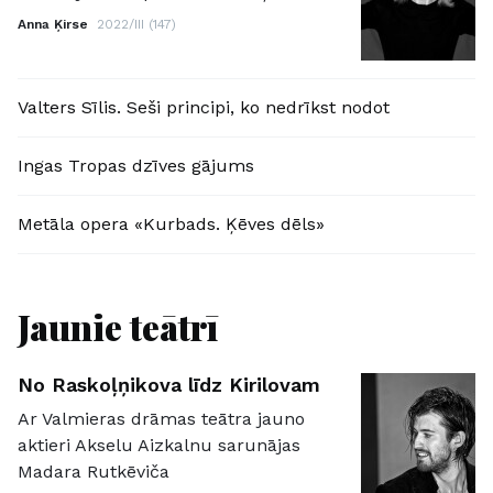
Anna Ķirse
2022/III (147)
Valters Sīlis. Seši principi, ko nedrīkst nodot
Ingas Tropas dzīves gājums
Metāla opera «Kurbads. Ķēves dēls»
Jaunie teātrī
No Raskoļņikova līdz Kirilovam
Ar Valmieras drāmas teātra jauno
aktieri Akselu Aizkalnu sarunājas
Madara Rutkēviča