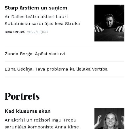
Starp ārstiem un suņiem
Ar Dailes teātra aktieri Lauri
Subatnieku sarunājas Ieva Struka
Ieva Struka
2022/III (147)
Zanda Borga. Apēst skatuvi
Elīna Gediņa. Tava problēma kā lielākā vērtība
Portrets
Kad klusums skan
Ar aktrisi un režisori Ingu Tropu
sarunājas komponiste Anna Ķirse