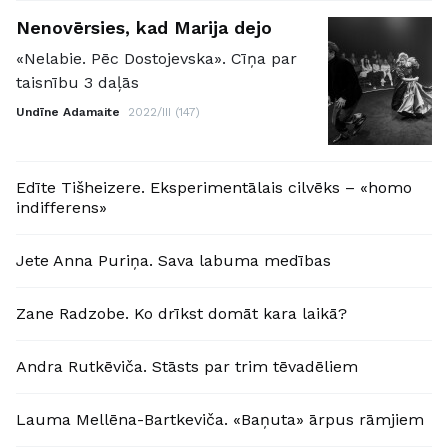
Nenovērsies, kad Marija dejo
«Nelabie. Pēc Dostojevska». Cīņa par
taisnību 3 daļās
Undīne Adamaite
2022/III (147)
Edīte Tišheizere. Eksperimentālais cilvēks – «homo
indifferens»
Jete Anna Puriņa. Sava labuma medības
Zane Radzobe. Ko drīkst domāt kara laikā?
Andra Rutkēviča. Stāsts par trim tēvadēliem
Lauma Mellēna-Bartkeviča. «Baņuta» ārpus rāmjiem