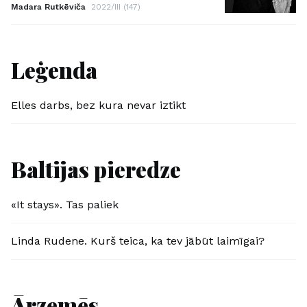
Madara Rutkēviča
2022/III (147)
Leģenda
Elles darbs, bez kura nevar iztikt
Baltijas pieredze
«It stays». Tas paliek
Linda Rudene. Kurš teica, ka tev jābūt laimīgai?
Ārzemēs