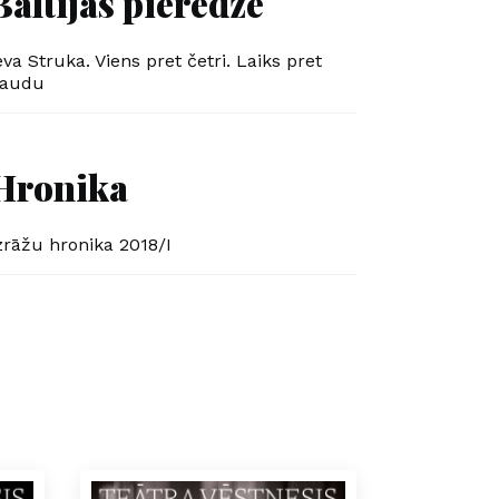
Baltijas pieredze
eva Struka. Viens pret četri. Laiks pret
audu
Hronika
zrāžu hronika 2018/I