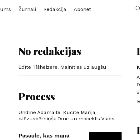
kums
Žurnāli
Redakcija
Abonēt
No redakcijas
Edīte Tišheizere. Mainīties uz augšu
N
A
D
S
Process
I
Undīne Adamaite. Kucīte Marija,
«Jēzusbērniņš» Ome un moceklis Vlads
Pasaule, kas manā