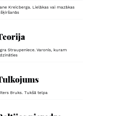
ane Kreicberga. Lielākas vai mazākas
zšķiršanās
Teorija
gra Straupeniece. Varonis, kuram
īdzināties
Tulkojums
īters Bruks. Tukšā telpa