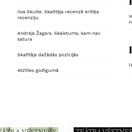
Ilva Skulte. Skatītājs recenzē kritiķa
I
recenziju
n
Andrejs Žagars. Skaistums, kam nav
satura
Skatītājs dažādās pozīcijās
I
Atzīties godīgumā