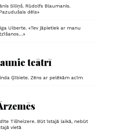
ānis Siliņš. Rūdolfs Blaumanis.
Pazudušais dēls»
īga Ulberte. «Tev jāpietiek ar manu
tzīšanos…»
Jaunie teātrī
inda Ģībiete. Zēns ar pelēkām acīm
Ārzemēs
dīte Tišheizere. Būt īstajā laikā, nebūt
stajā vietā