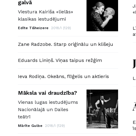
galvā
J
Viestura Kairiša «lielās»
«
klasikas iestudējumi
L
Edīte Tišheizere
2018/I (129)
a
Zane Radzobe. Starp oriģinālu un klišeju
Eduards Liniņš. Viņas taipus režģim
Ieva Rodiņa. Okeāns, flīģelis un aktieris
L
Māksla vai draudzība?
Vienas lugas iestudējums
Nacionālajā un Dailes
teātrī
E
Mārīte Gulbe
2018/I (129)
ī