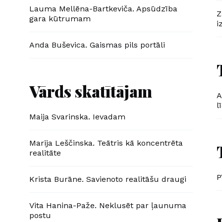
Lauma Mellēna-Bartkeviča. Apsūdzība
Z
gara kūtrumam
i
Anda Buševica. Gaismas pils portāli
Vārds skatītājam
A
l
Maija Svarinska. Ievadam
Marija Leščinska. Teātris kā koncentrēta
realitāte
P
Krista Burāne. Savienoto realitāšu draugi
Vita Hanina-Paže. Neklusēt par ļaunuma
postu