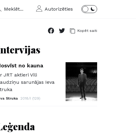
Meklēt...
Autorizēties
Kopēt saiti
Intervijas
osvīst no kauna
r JRT aktieri Vili
audziņu sarunājas Ieva
truka
eva Struka
2018/I (129)
Leģenda