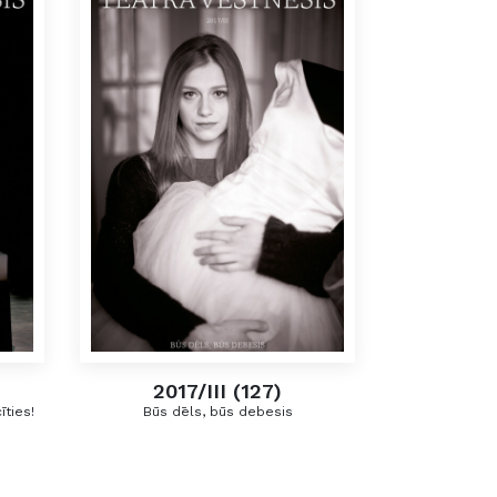
2017/III (127)
īties!
Būs dēls, būs debesis