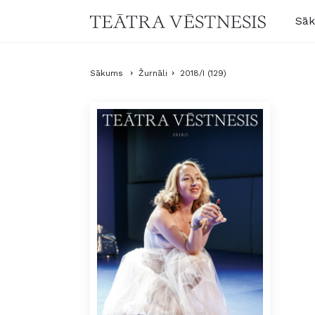
Sā
Sākums
Žurnāli
2018/I (129)