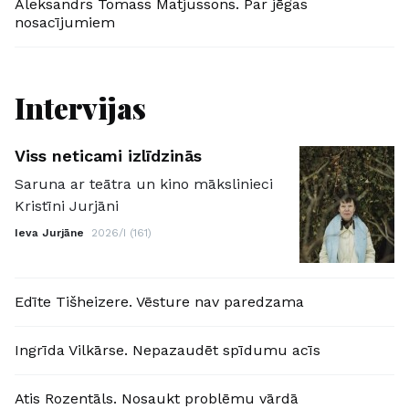
Aleksandrs Tomass Matjussons. Par jēgas
nosacījumiem
Intervijas
Viss neticami izlīdzinās
Saruna ar teātra un kino mākslinieci
Kristīni Jurjāni
Ieva Jurjāne
2026/I (161)
Edīte Tišheizere. Vēsture nav paredzama
Ingrīda Vilkārse. Nepazaudēt spīdumu acīs
Atis Rozentāls. Nosaukt problēmu vārdā