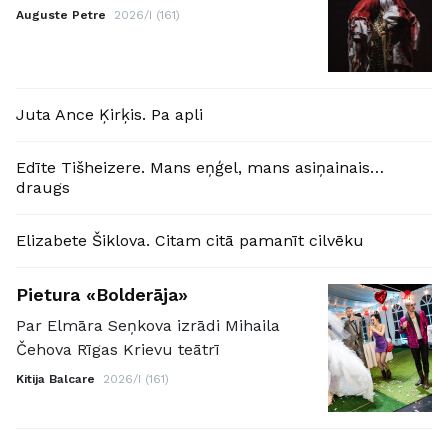
Auguste Petre
2026/I (161)
Juta Ance Ķirķis. Pa apli
Edīte Tišheizere. Mans eņģel, mans asiņainais…
draugs
Elizabete Šiklova. Citam citā pamanīt cilvēku
Pietura «Bolderāja»
Par Elmāra Seņkova izrādi Mihaila
Čehova Rīgas Krievu teātrī
Kitija Balcare
2026/I (161)