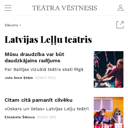
Sākums
Latvijas Leļļu teātris
Mūsu draudzība var būt
daudzkājains radījums
Par Baltijas vizuālā teātra skati Rīgā
Juta Ance Ķirķis
2026/II (162)
Citam citā pamanīt cilvēku
«Oskars un lietas» Latvijas Leļļu teātrī
Elizabete Šiklova
2026/I (161)