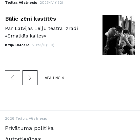
Teātra Vēstnesis
2023/IV (152)
Bālie zēni kastītēs
Par Latvijas Leļļu teātra izrādi
«Smalkās kaites»
Kitija Balcare
2023/II (150)
LAPA 1 NO 4
2026 Teātra Vēstnesis
Privātuma politika
Autortiesības