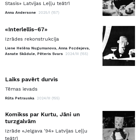
Stasis» Latvijas Leļļu teātrī
Anna Andersone
2025/I (157)
«Interlellis–67»
Izrādes rekonstrukcija
Liene Helēna Nugumanova, Anna Pozdejeva,
Asnate Skādule, Pēteris Svars
2024/III (155)
Laiks pavērt durvis
Tēmas ievads
Rūta Petrauska
2024/III (155)
Komikss par Kurtu, Jāni un
turzgalvām
Izrāde «Jelgava '94» Latvijas Leļļu
teātrī