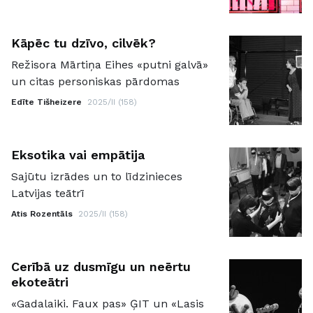
Kāpēc tu dzīvo, cilvēk?
Režisora Mārtiņa Eihes «putni galvā»
un citas personiskas pārdomas
Edīte Tišheizere
2025/II (158)
Eksotika vai empātija
Sajūtu izrādes un to līdzinieces
Latvijas teātrī
Atis Rozentāls
2025/II (158)
Cerībā uz dusmīgu un neērtu
ekoteātri
«Gadalaiki. Faux pas» ĢIT un «Lasis