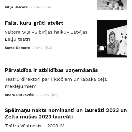
Kitija Balcare
2024/II (154)
Fails, kuru grūti atvērt
Valtera Sīļa «Sibīrijas haiku» Latvijas
Leļļu teātrī
Santa Remere
2024/I (153)
Pārvaldība ir atbildības uzņemšanās
Teātru direktori par līkločiem un labāka ceļa
meklējumiem
Andra Rutkēviča
2023/IV (152)
Spēlmaņu nakts nominanti un laureāti 2023 un
Zelta mušas 2023 laureāti
Teātra Vēstnesis – 2023 IV