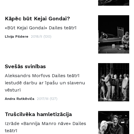
Kāpēc būt Kejai Gondai?
«Būt Kejai Gondai» Dailes teātrī
Līvija Pildere
2018/II (130)
Svešās svinības
Aleksandrs Morfovs Dailes teātrī
iestudē darbu ar īpašu un slavenu
vēsturi
Andra Rutkēviča
2017/III (127)
Trušcilvēka hamletizācija
Izrāde «Bannija Manro nāve» Dailes
teātrī