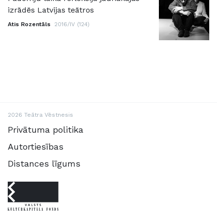
izrādēs Latvijas teātros
Atis Rozentāls
2016/IV (124)
2026 Teātra Vēstnesis
Privātuma politika
Autortiesības
Distances līgums