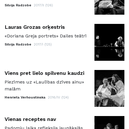
Silvija Radzobe
2017/II (126)
Lauras Grozas orķestris
«Doriana Greja portrets» Dailes teātrī
Silvija Radzobe
2017/I (125)
Viens pret lielo spilvenu kaudzi
Piezīmes uz «Laulības dzīves ainu»
malām
Henrieta Verhoustinska
2016/IV (124)
Vienas receptes nav
Padomju laika refleksija jaunākajās