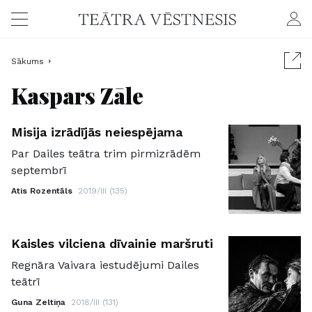
Sākums
Kaspars Zāle
Misija izrādījās neiespējama
Par Dailes teātra trim pirmizrādēm
septembrī
Atis Rozentāls
2019/III (135)
Kaisles vilciena dīvainie maršruti
Regnāra Vaivara iestudējumi Dailes
teātrī
Guna Zeltiņa
2018/III (131)