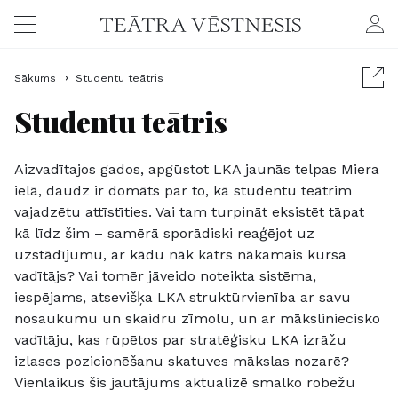
Sākums
Studentu teātris
Studentu teātris
Aizvadītajos gados, apgūstot LKA jaunās telpas Miera
ielā, daudz ir domāts par to, kā studentu teātrim
vajadzētu attīstīties. Vai tam turpināt eksistēt tāpat
kā līdz šim – samērā sporādiski reaģējot uz
uzstādījumu, ar kādu nāk katrs nākamais kursa
vadītājs? Vai tomēr jāveido noteikta sistēma,
iespējams, atsevišķa LKA struktūrvienība ar savu
nosaukumu un skaidru zīmolu, un ar māksliniecisko
vadītāju, kas rūpētos par stratēģisku LKA izrāžu
izlases pozicionēšanu skatuves mākslas nozarē?
Vienlaikus šis jautājums aktualizē smalko robežu