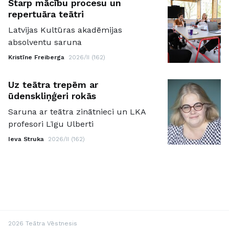
Starp mācību procesu un
repertuāra teātri
Latvijas Kultūras akadēmijas
absolventu saruna
Kristīne Freiberga
2026/II (162)
Uz teātra trepēm ar
ūdenskliņģeri rokās
Saruna ar teātra zinātnieci un LKA
profesori Līgu Ulberti
Ieva Struka
2026/II (162)
2026 Teātra Vēstnesis