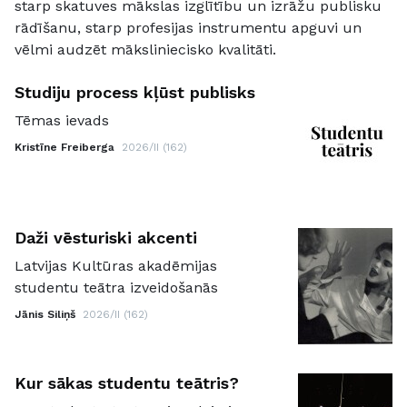
starp skatuves mākslas izglītību un izrāžu publisku
rādīšanu, starp profesijas instrumentu apguvi un
vēlmi audzēt māksliniecisko kvalitāti.
Studiju process kļūst publisks
Tēmas ievads
Kristīne Freiberga
2026/II (162)
Daži vēsturiski akcenti
Latvijas Kultūras akadēmijas
studentu teātra izveidošanās
Jānis Siliņš
2026/II (162)
Kur sākas studentu teātris?