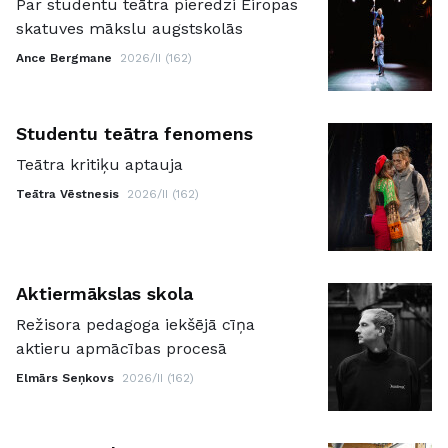
Par studentu teātra pieredzi Eiropas
skatuves mākslu augstskolās
Ance Bergmane
2026/II (162)
Studentu teātra fenomens
Teātra kritiķu aptauja
Teātra Vēstnesis
2026/II (162)
Aktiermākslas skola
Režisora pedagoga iekšējā cīņa
aktieru apmācības procesā
Elmārs Seņkovs
2026/II (162)