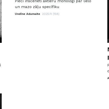
Pieci inscenēti aktieru monologi par lielo
un mazo zāļu specifiku
Undīne Adamaite
2025/II (158)
i