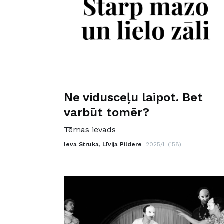
Ne vidusceļu laipot. Bet
varbūt tomēr?
Tēmas ievads
Ieva Struka, Līvija Pildere
2025/II (158)