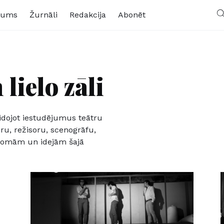
kums
Žurnāli
Redakcija
Abonēt
lielo zāli
dojot iestudējumus teātru
eru, režisoru, scenogrāfu,
 domām un idejām šajā