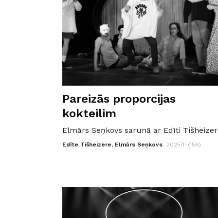
Pareizās proporcijas
kokteilim
Elmārs Seņkovs sarunā ar Edīti Tišheizer
Edīte Tišheizere, Elmārs Seņkovs
2025/II (158)