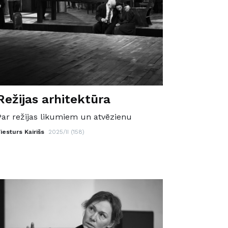
Režijas arhitektūra
Par režijas likumiem un atvēzienu
iesturs Kairišs
2025/II (158)