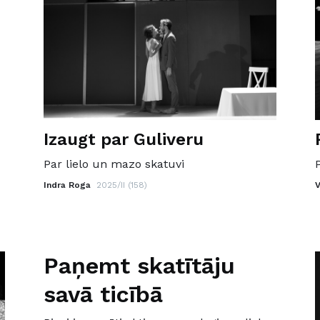
Izaugt par Guliveru
Par lielo un mazo skatuvi
Indra Roga
2025/II (158)
V
Paņemt skatītāju
savā ticībā