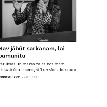
Nav jābūt sarkanam, lai
pamanītu
Par lielās un mazās zāles nozīmēm
diskutē četri scenogrāfi un viena kuratore
Auguste Petre
2025/II (158)