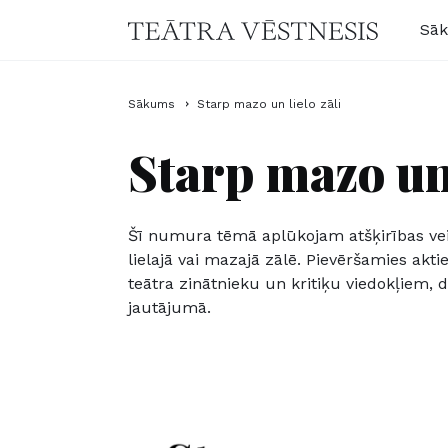
Sā
Sākums
Starp mazo un lielo zāli
Starp mazo un 
Šī numura tēmā aplūkojam atšķirības vei
lielajā vai mazajā zālē. Pievēršamies akti
teātra zinātnieku un kritiķu viedokļiem,
jautājumā.