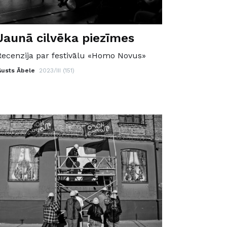
Jaunā cilvēka piezīmes
Recenzija par festivālu «Homo Novus»
Gusts Ābele
2023/III (151)