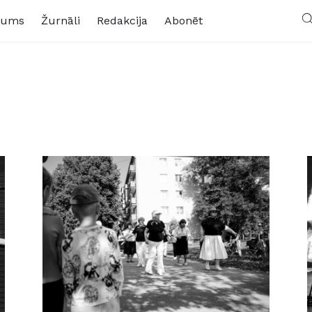
kums
Žurnāli
Redakcija
Abonēt