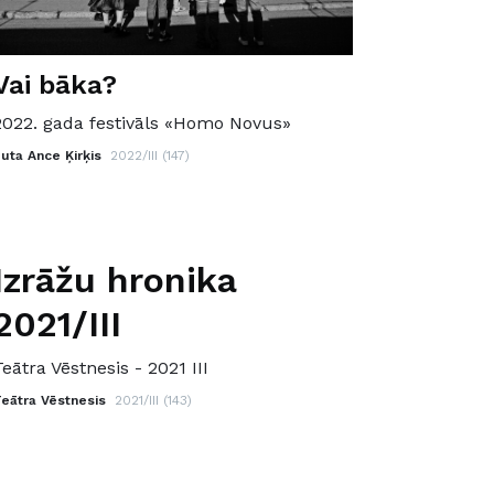
Vai bāka?
2022. gada festivāls «Homo Novus»
uta Ance Ķirķis
2022/III (147)
Izrāžu hronika
2021/III
Teātra Vēstnesis - 2021 III
eātra Vēstnesis
2021/III (143)