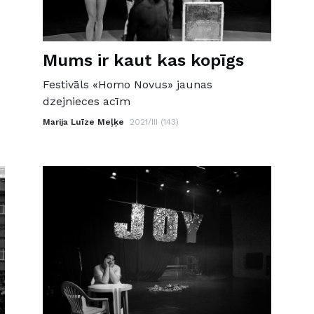
Mums ir kaut kas kopīgs
Festivāls «Homo Novus» jaunas
dzejnieces acīm
Marija Luīze Meļķe
2021/III (143)