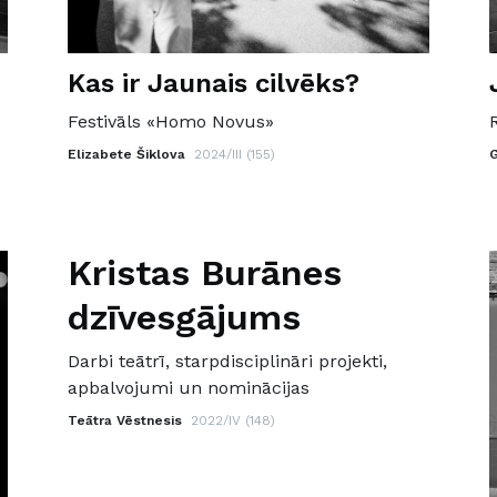
Kas ir Jaunais cilvēks?
Festivāls «Homo Novus»
Elizabete Šiklova
2024/III (155)
Kristas Burānes
dzīvesgājums
Darbi teātrī, starpdisciplināri projekti,
apbalvojumi un nominācijas
Teātra Vēstnesis
2022/IV (148)