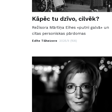
Kāpēc tu dzīvo, cilvēk?
Režisora Mārtiņa Eihes «putni galvā» un
citas personiskas pārdomas
Edīte Tišheizere
2025/II (158)