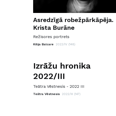
Asredzīgā robežpārkāpēja.
Krista Burāne
Režisores portrets
Kitija Balcare
2022/IV (148)
Izrāžu hronika
2022/III
Teātra Vēstnesis - 2022 III
Teātra Vēstnesis
2022/III (147)