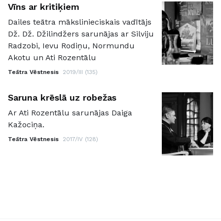
Vīns ar kritiķiem
Dailes teātra mākslinieciskais vadītājs
Dž. Dž. Džilindžers sarunājas ar Silviju
Radzobi, Ievu Rodiņu, Normundu
Akotu un Ati Rozentālu
Teātra Vēstnesis
2019/III (135)
Saruna krēslā uz robežas
Ar Ati Rozentālu sarunājas Daiga
Kažociņa.
Teātra Vēstnesis
2017/IV (128)