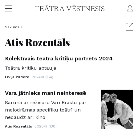
Sākums
Atis Rozentāls
Kolektīvais teātra kritiķu portrets 2024
Teātra kritiķu aptauja
Līvija Pildere
2024/II (154)
Vara jātnieks mani neinteresē
Saruna ar režisoru Vari Braslu par
melodrāmas specifiku teātrī un
nedaudz arī kino
Atis Rozentāls
2020/II (138)