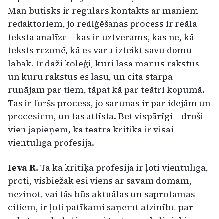
Man būtisks ir regulārs kontakts ar maniem
redaktoriem, jo rediģēšanas process ir reāla
teksta analīze – kas ir uztverams, kas ne, kā
teksts rezonē, kā es varu izteikt savu domu
labāk. Ir daži kolēģi, kuri lasa manus rakstus
un kuru rakstus es lasu, un cita starpā
runājam par tiem, tāpat kā par teātri kopumā.
Tas ir foršs process, jo sarunas ir par idejām un
procesiem, un tas attīsta. Bet vispārīgi – droši
vien jāpieņem, ka teātra kritika ir visai
vientulīga profesija.
Ieva R.
Tā kā kritiķa profesija ir ļoti vientulīga,
proti, visbiežāk esi viens ar savām domām,
nezinot, vai tās būs aktuālas un saprotamas
citiem, ir ļoti patīkami saņemt atzinību par