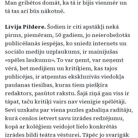
Man gribētos domāt, ka tā ir bijis vienmēr un
tā tas arī būs nākotnē.
Līvija Pildere.
Šodien ir citi apstākļi nekā
pirms, piemēram, 50 gadiem, jo neierobežotās
publicēšanās iespējas, ko sniedz internets un
sociālo mediju uzplaukums, ir mainījušas
«spēles laukumu». To var ņemt, var neņemt
vērā, bet medijiem un kritiķiem, kas tajos
publicējas, ir atņemtas ekskluzīvās viedokļa
paušanas tiesības, kuras tiem piešķīra
redaktors, pasūtot rakstu. Šajā ziņā gan viss ir
tāpat, taču kritiķi vairs nav vienīgie spēlētāji.
Sevi uzskatu par viena puzles gabaliņa radītāju,
kurā cenšos ietvert savu izrādes redzējumu,
kopā ar kolēģiem veidojot lielo konkrētās
izrādes bildi teātra vēsturei. Tāpēc jo svarīgāk