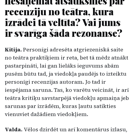
nesaņemat atsauksmes par
recenziju no teātra, kura
izrādei tā veltīta? Vai jums
ir svarīga šāda rezonanse?
Kitija.
Personīgi adresēta atgriezeniskā saite
no teātra praktiķiem ir reta, bet tā mēdz atnākt
pastarpināti, lai gan lielāks ieguvums abām
pusēm būtu tad, ja viedokļa paudējs to izteiktu
personīgi recenzijas autoram. Jo tad ir
iespējama saruna. Tas, ko varētu veicināt, ir arī
teātra kritiķu savstarpējā viedokļu apmaiņa jeb
sarunas par izrādēm, kuras ļautu satikties
vienuviet dažādiem viedokļiem.
Valda.
Vēlos dzirdēt un arī komentārus izlasu,