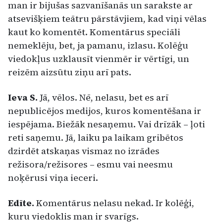
man ir bijušas sazvanīšanās un sarakste ar
atsevišķiem teātru pārstāvjiem, kad viņi vēlas
kaut ko komentēt. Komentārus speciāli
nemeklēju, bet, ja pamanu, izlasu. Kolēģu
viedokļus uzklausīt vienmēr ir vērtīgi, un
reizēm aizsūtu ziņu arī pats.
Ieva S.
Jā, vēlos. Nē, nelasu, bet es arī
nepublicējos medijos, kuros komentēšana ir
iespējama. Biežāk nesaņemu. Vai drīzāk – ļoti
reti saņemu. Jā, laiku pa laikam gribētos
dzirdēt atskaņas vismaz no izrādes
režisora/režisores – esmu vai neesmu
noķērusi viņa ieceri.
Edīte.
Komentārus nelasu nekad. Ir kolēģi,
kuru viedoklis man ir svarīgs.