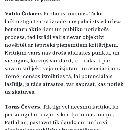
Valda Čakare
.
Protams, mainās. Tā kā
laikmetīgā teātra izrāde nav pabeigts «darbs»,
bet starp aktieriem un publiku notiekošs
process, tad izrādi vairs nevar objektīvi
novērtēt ar iepriekš pieņemtiem kritērijiem.
Kritiķim vairs nav droša atskaites punkta, un
vienīgais, ko viņš var darīt, ir – rakstīt par
savām subjektīvajām izjūtām un asociācijām.
Tomēr cenšos izteikties tā, lai potenciālais
lasītājs, ja tāds atrastos, var saprast, kas notiek
uz skatuves.
Toms Čevers
.
Tik ilgi vēl neesmu kritikā, lai
personīgi būtu izjutis kritiķa lomas maiņu.
Patlaban, pastāvot tik daudziem un brīvi