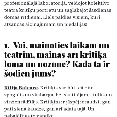
profesionālajā laboratorijā, veidojot kolektīvo
teātra kritiķu portretu un saglabājot šāsdienas
domas rītdienai. Liels paldies visiem, kuri
atsaucās aicinājumam un piedalījās!
1. Vai, mainoties laikam un
teātrim, mainās arī kritiķa
loma un nozīme? Kāda tā ir
šodien jums?
Kitija Balcare
.
Kritiķis var būt teātrim
spogulis un skabarga, bet skatītājam – tulks un
virzienrādītājs. Kritiķim ir jāspēj ieraudzīt gan
pati siena kaudze, gan arī adata tajā. Un
nebaidīties to pateikt.