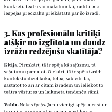
konkrētu teātri vai mākslinieku, radītu pēc
iespējas precīzāku priekšstatu par šo izrādi.
3. Kas profesionālu kritiķi
atšķir no izglītota un daudz
izrāžu redzējuša skatītāja?
Kitija.
Pirmkārt, tā ir spēja kā sajūsmu, tā
sašutumu pamatot. Otrkārt, tā ir spēja izrādi
kontekstualizēt laikā, telpā, sabiedrībā,
sastatot to arī ar citām izrādēm un ieliekot to
teātra vēstures un laikmeta tendenču rāmī.
Valda.
Nekas īpašs. Ja nu vienīgi spēja atrast un
formulēt argumentus savam «patīk» vai