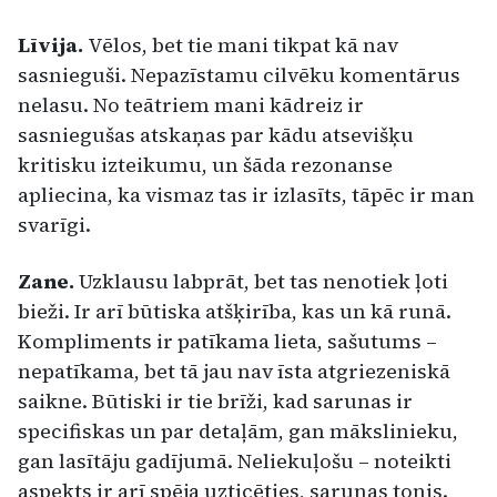
Līvija.
Vēlos, bet tie mani tikpat kā nav
sasnieguši. Nepazīstamu cilvēku komentārus
nelasu. No teātriem mani kādreiz ir
sasniegušas atskaņas par kādu atsevišķu
kritisku izteikumu, un šāda rezonanse
apliecina, ka vismaz tas ir izlasīts, tāpēc ir man
svarīgi.
Zane.
Uzklausu labprāt, bet tas nenotiek ļoti
bieži. Ir arī būtiska atšķirība, kas un kā runā.
Kompliments ir patīkama lieta, sašutums –
nepatīkama, bet tā jau nav īsta atgriezeniskā
saikne. Būtiski ir tie brīži, kad sarunas ir
specifiskas un par detaļām, gan mākslinieku,
gan lasītāju gadījumā. Neliekuļošu – noteikti
aspekts ir arī spēja uzticēties, sarunas tonis.