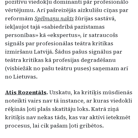
pozitīvu viedokļu dominanti pār profesionālo
vērtējumu. Arī pašreizējās aizkulišu cīņas par
reformām
Spēlmaņu nakts
žūrijas sastāvā,
iekļaujot tajā «sabiedrībā pazīstamas
personības» kā «ekspertus», ir satraucošs
signāls par profesionālas teātra kritikas
izmiršanu Latvijā. Šādus pašus signālus par
teātra kritikas kā profesijas degradēšanu
(visbiežāk no pašu teātru puses) saņemam arī
no Lietuvas.
Atis Rozentāls
.
Uzskatu, ka kritiķis mūsdienās
noteikti vairs nav tā instance, ar kuras viedokli
rēķinās ļoti plašs skatītāju loks. Katrā ziņā
kritiķis nav nekas tāds, kas var aktīvi ietekmēt
procesus, lai cik pašam ļoti gribētos.