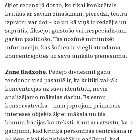
šķiet recenzijā dot to, ko tikai konkrētais
kritiķis ar savām zināšanām, pieredzi, teātra
izpratni var dot – ko un kā viņš ir redzējis un
sapratis, fiksējot gaistošo vai nespeciālistam
garām paslīdošo. Tas nozīmē minimizēt
informāciju, kas šodien ir viegli atrodama,
koncentrējoties uz savu unikālo pienesumu.
Zane Radzobe
.
Pēdējo divdesmit gadu
tendence visā pasaulē ir, ka kritiķi vairāk
koncentrējas uz savu identitāti, nevis
analizējamo mākslas darbu. Es esmu
konservatīvāka – man joprojām primārais
intereses objekts šķiet māksla un tās
komunikācijas konteksti. Kaut arī atzīstu, ka ir
gadījumi, kad kritiķa personības centrēšana ir
ar jēgu, tikai tie visbiežāk ir gadījumi, kad