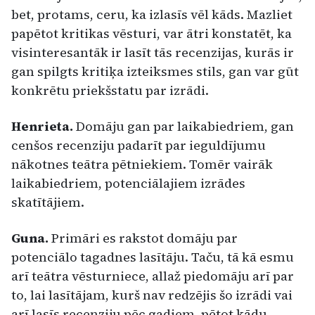
bet, protams, ceru, ka izlasīs vēl kāds. Mazliet
papētot kritikas vēsturi, var ātri konstatēt, ka
visinteresantāk ir lasīt tās recenzijas, kurās ir
gan spilgts kritiķa izteiksmes stils, gan var gūt
konkrētu priekšstatu par izrādi.
Henrieta.
Domāju gan par laikabiedriem, gan
cenšos recenziju padarīt par ieguldījumu
nākotnes teātra pētniekiem. Tomēr vairāk
laikabiedriem, potenciālajiem izrādes
skatītājiem.
Guna.
Primāri es rakstot domāju par
potenciālo tagadnes lasītāju. Taču, tā kā esmu
arī teātra vēsturniece, allaž piedomāju arī par
to, lai lasītājam, kurš nav redzējis šo izrādi vai
arī lasīs recenziju pēc gadiem, pētot kādu