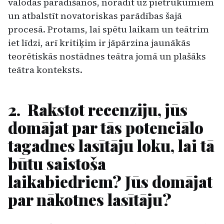
valodas parādīšanos, norādīt uz pietrūkumiem
un atbalstīt novatoriskas parādības šajā
procesā. Protams, lai spētu laikam un teātrim
iet līdzi, arī kritiķim ir jāpārzina jaunākās
teorētiskās nostādnes teātra jomā un plašāks
teātra konteksts.
2. Rakstot recenziju, jūs
domājat par tās potenciālo
tagadnes lasītāju loku, lai tā
būtu saistoša
laikabiedriem? Jūs domājat
par nākotnes lasītāju?