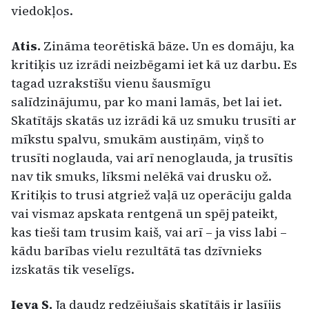
viedokļos.
Atis.
Zināma teorētiskā bāze. Un es domāju, ka
kritiķis uz izrādi neizbēgami iet kā uz darbu. Es
tagad uzrakstīšu vienu šausmīgu
salīdzinājumu, par ko mani lamās, bet lai iet.
Skatītājs skatās uz izrādi kā uz smuku trusīti ar
mīkstu spalvu, smukām austiņām, viņš to
trusīti noglauda, vai arī nenoglauda, ja trusītis
nav tik smuks, līksmi nelēkā vai drusku ož.
Kritiķis to trusi atgriež vaļā uz operāciju galda
vai vismaz apskata rentgenā un spēj pateikt,
kas tieši tam trusim kaiš, vai arī – ja viss labi –
kādu barības vielu rezultātā tas dzīvnieks
izskatās tik veselīgs.
Ieva S.
Ja daudz redzējušais skatītājs ir lasījis