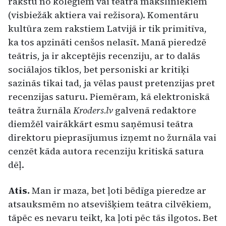
rakstu no kolēģiem vai teātra māksliniekiem
(visbiežāk aktiera vai režisora). Komentāru
kultūra zem rakstiem Latvijā ir tik primitīva,
ka tos apzināti cenšos nelasīt. Manā pieredzē
teātris, ja ir akceptējis recenziju, ar to dalās
sociālajos tīklos, bet personiski ar kritiķi
sazinās tikai tad, ja vēlas paust pretenzijas pret
recenzijas saturu. Piemēram, kā elektroniskā
teātra žurnāla
Kroders.lv
galvenā redaktore
diemžēl vairākkārt esmu saņēmusi teātra
direktoru pieprasījumus izņemt no žurnāla vai
cenzēt kāda autora recenziju kritiskā satura
dēļ.
Atis.
Man ir maza, bet ļoti bēdīga pieredze ar
atsauksmēm no atsevišķiem teātra cilvēkiem,
tāpēc es nevaru teikt, ka ļoti pēc tās ilgotos. Bet