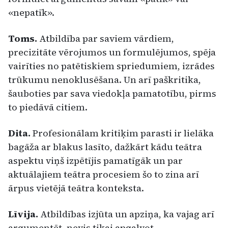
«nepatīk».
Toms.
Atbildība par saviem vārdiem,
precizitāte vērojumos un formulējumos, spēja
vairīties no patētiskiem spriedumiem, izrādes
trūkumu nenoklusēšana. Un arī paškritika,
šauboties par sava viedokļa pamatotību, pirms
to piedāvā citiem.
Dita.
Profesionālam kritiķim parasti ir lielāka
bagāža ar blakus lasīto, dažkārt kādu teātra
aspektu viņš izpētījis pamatīgāk un par
aktuālajiem teātra procesiem šo to zina arī
ārpus vietējā teātra konteksta.
Līvija.
Atbildības izjūta un apziņa, ka vajag arī
argumentēt, nevis tikai apgalvot.