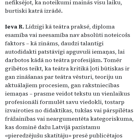
nefiksējot, ka noteikumi mainās visu laiku,
burtiski katrā izrādē.
Ieva R.
Līdzīgi kā teātra praksē, diploma
esamība vai neesamība nav absolūti noteicošs
faktors – kā zināms, daudzi talantīgi
autodidakti patstāvīgi apguvuši iemaņas, lai
darbotos kādā no teātra profesijām. Tomēr
gribētos teikt, ka teātra kritikā ļoti būtiskas ir
gan zināšanas par teātra vēsturi, teoriju un
aktuālajiem procesiem, gan rakstniecības
iemaņas – prasme veidot tekstu un vienlaikus
profesionāli formulēt savu viedokli, tostarp
izvairoties no didaktikas, tukšas vai pārspīlētas
frāžainības vai neargumentēta kategoriskuma,
kas dominē dažu Latvijā pazīstamu
«pieredzējušu skatītāju» presē publicētajos