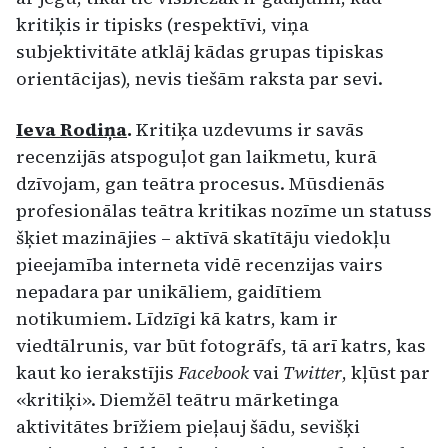
kritiķis ir tipisks (respektīvi, viņa
subjektivitāte atklāj kādas grupas tipiskas
orientācijas), nevis tiešām raksta par sevi.
Ieva Rodiņa
.
Kritiķa uzdevums ir savās
recenzijās atspoguļot gan laikmetu, kurā
dzīvojam, gan teātra procesus. Mūsdienās
profesionālas teātra kritikas nozīme un statuss
šķiet mazinājies – aktīvā skatītāju viedokļu
pieejamība interneta vidē recenzijas vairs
nepadara par unikāliem, gaidītiem
notikumiem. Līdzīgi kā katrs, kam ir
viedtālrunis, var būt fotogrāfs, tā arī katrs, kas
kaut ko ierakstījis
Facebook
vai
Twitter
, kļūst par
«kritiķi». Diemžēl teātru mārketinga
aktivitātes brīžiem pieļauj šādu, sevišķi