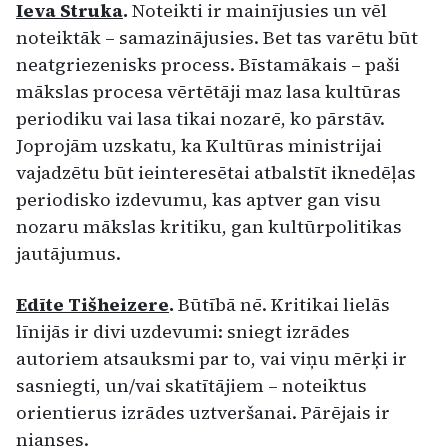
Ieva Struka
.
Noteikti ir mainījusies un vēl
noteiktāk – samazinājusies. Bet tas varētu būt
neatgriezenisks process. Bīstamākais – paši
mākslas procesa vērtētāji maz lasa kultūras
periodiku vai lasa tikai nozarē, ko pārstāv.
Joprojām uzskatu, ka Kultūras ministrijai
vajadzētu būt ieinteresētai atbalstīt iknedēļas
periodisko izdevumu, kas aptver gan visu
nozaru mākslas kritiku, gan kultūrpolitikas
jautājumus.
Edīte Tišheizere
.
Būtībā nē. Kritikai lielās
līnijās ir divi uzdevumi: sniegt izrādes
autoriem atsauksmi par to, vai viņu mērķi ir
sasniegti, un/vai skatītājiem – noteiktus
orientierus izrādes uztveršanai. Pārējais ir
nianses.