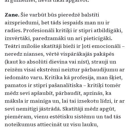
Zane.
Šie varbūt būs pieredzē balstīti
aizspriedumi, bet tāds iespaids man nu ir
radies. Profesionāli kritiķi ir stipri atbildīgāki,
izsvērtāki, paredzamāki un arī pieticīgāki.
Teātri mīlošie skatītāji bieži ir ļoti emocionāli –
neredz nianses, vērtē vispārākajās pakāpēs
(kaut ko absolūti dievina vai nīst), strauji un
reizēm visai ekstrēmi neiztur pārbaudījumu ar
iedomāto varu. Kritika kā profesija, man šķiet,
pamatos ir stipri pašanalītiska – kritiķi tomēr
mēdz sevi apšaubīt, pārbaudīt, apzinās, ka
māksla ir mainīga un, lai tai izsekotu līdzi, ir ar
sevi nemitīgi jāstrādā. Skatītāji mēdz apgūt,
piemēram, vienu estētisku sistēmu un tad tās
noteikumus attiecināt uz visu lauku,