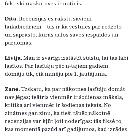
faktiski uz skatuves ir noticis.
Dita.
Recenzijas es rakstu saviem
laikabiedriem – tās ir kā vēstules par redzēto
un saprasto, kurās dalos savos iespaidos un
pārdomās.
Līvija.
Man ir svarīgi izstāstīt stāstu, lai tas labi
lasītos. Par lasītāju pēc n-tajiem gadiem
domāju tik, cik minēju pie 1. jautājuma.
Zane.
Uzskatu, ka par nākotnes lasītāju domāt
nav jēgas; teātris vienmēr ir šodienas māksla,
kritika arī vienmēr ir šodienas teksts. No
zinātnes gan zinu, ka tieši tāpēc nākotnē
recenzijas var kļūt ļoti noderīgas: tās fiksē to,
kas momentā pazūd arī gadījumos, kad izrādes