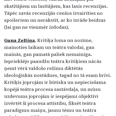
skatītājiem un lasītājiem, kas lasīs recenzijas.
Tāpēc savās recenzijās cenšos izvairīties no
spoileriem un nerakstīt, ar ko izrāde beidzas
(lai gan ne vienmēr izdodas).
Guna Zeltiņa
.
Kritiķa loma un nozīme,
mainoties laikam un teātra valodai, gan
mainās, gan pamatā paliek nemainīga.
Iepriekšējo paaudžu teātra kritiķiem nācās
ņemt vērā valdošo režīmu diktētās
ideoloģiskās nostādnes, tagad no tā esam brīvi.
Kritiķis joprojām ir būtiska un nepieciešama
kopējā teātra procesa sastāvdaļa, un mūsu
uzdevums joprojām ir iespējami objektīvi
izvērtēt šī procesa attīstību, fiksēt teātra
paradigmu maiņu, jaunu tēmu un teātra