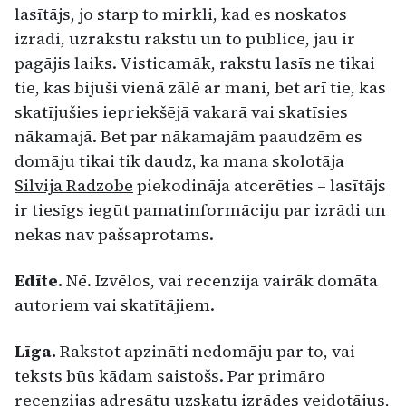
lasītājs, jo starp to mirkli, kad es noskatos
izrādi, uzrakstu rakstu un to publicē, jau ir
pagājis laiks. Visticamāk, rakstu lasīs ne tikai
tie, kas bijuši vienā zālē ar mani, bet arī tie, kas
skatījušies iepriekšējā vakarā vai skatīsies
nākamajā. Bet par nākamajām paaudzēm es
domāju tikai tik daudz, ka mana skolotāja
Silvija Radzobe
piekodināja atcerēties – lasītājs
ir tiesīgs iegūt pamatinformāciju par izrādi un
nekas nav pašsaprotams.
Edīte.
Nē. Izvēlos, vai recenzija vairāk domāta
autoriem vai skatītājiem.
Līga.
Rakstot apzināti nedomāju par to, vai
teksts būs kādam saistošs. Par primāro
recenzijas adresātu uzskatu izrādes veidotājus,