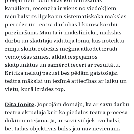
pieejamiem publiskas komentēšanas
kanāliem, recenzija ir viens no viedokļiem,
taču balstīts ilgākā un sistemātiskākā mākslas
pieredzē un teātra darbības likumsakarību
pārzināšanā. Man tā ir mākslinieka, mākslas
darba un skatītāja vidutāja loma, kas noteiktā
zīmju skaita robežās mēģina atkodēt izrādi
veidojošās zīmes, atklāt iespējamos
skatpunktus un samērot ieceri ar rezultātu.
Kritika neļauj pazust bez pēdām gaistošajai
teātra mākslai un iezīmē attiecības ar laiku un
vietu, kurā izrādes top.
Dita Jonīte
.
Joprojām domāju, ka ar savu darbu
teātra aktuālajā kritikā piedalos teātra procesa
dokumentēšanā. Jā, ar savu subjektīvo balsi,
bet tādas objektīvas balss jau nav nevienam.