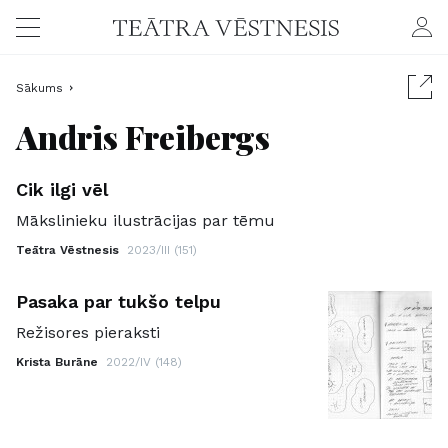
Sākums
Andris Freibergs
Cik ilgi vēl
Mākslinieku ilustrācijas par tēmu
Teātra Vēstnesis
2023/III (151)
Pasaka par tukšo telpu
Režisores pieraksti
Krista Burāne
2022/IV (148)