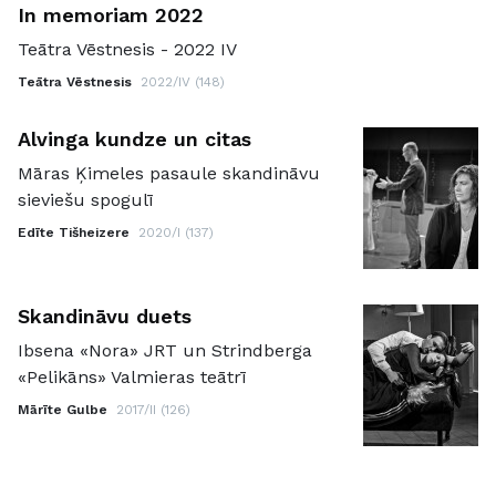
In memoriam 2022
Teātra Vēstnesis - 2022 IV
Teātra Vēstnesis
2022/IV (148)
Alvinga kundze un citas
Māras Ķimeles pasaule skandināvu
sieviešu spogulī
Edīte Tišheizere
2020/I (137)
Skandināvu duets
Ibsena «Nora» JRT un Strindberga
«Pelikāns» Valmieras teātrī
Mārīte Gulbe
2017/II (126)