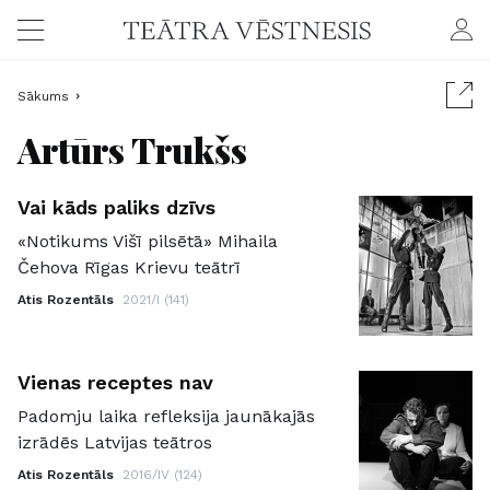
Sākums
Artūrs Trukšs
Vai kāds paliks dzīvs
«Notikums Višī pilsētā» Mihaila
Čehova Rīgas Krievu teātrī
Atis Rozentāls
2021/I (141)
Vienas receptes nav
Padomju laika refleksija jaunākajās
izrādēs Latvijas teātros
Atis Rozentāls
2016/IV (124)