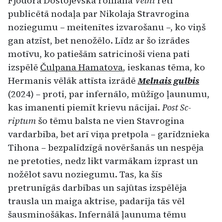
Fjodora Dosto­jevska romāna
Velni
reti
publicētā nodaļa par Nikolaja Stravrogina
noziegumu – meitenītes iz­varošanu –, ko viņš
gan atzīst, bet nenožēlo. Līdz ar šo izrādes
motīvu, ko patiešām satricinoši vie­na pati
izspēlē
Čulpana Hamatova
, ieskanas tē­ma, ko
Hermanis vēlāk attīsta izrādē
Melnais gul­bis
(2024) – proti, par infernālo, mūžīgo ļaunu­mu,
kas imanenti piemīt krievu nācijai.
Post Sc­
riptum
šo tēmu balsta ne vien Stavrogina
vardar­bība, bet arī viņa pretpola – garīdznieka
Tihona – bezpalīdzīgā novēršanās un nespēja
ne pretoties, nedz likt varmākam izprast un
nožēlot savu no­ziegumu. Tas, ka šīs
pretrunīgās darbības un sa­jūtas izspēlēja
trausla un maiga aktrise, padarīja tās vēl
šausminošākas. Infernālā ļaunuma tēmu