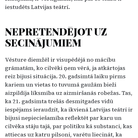
iestu­dēts Latvijas teātrī.
NEPRETENDĒJOT UZ
SECINĀJUMIEM
Vēsture diemžēl ir visupēdējā no mācību
grāma­tām, ko cilvēki ņem vērā, ja atkārtojas
reiz bijusi situācija. 20. gadsimtā laiku pirms
kariem un vie­tas to tuvumā gaužām bieži
aizpildīja līksmība uz aizmiršanās robežas. Tas,
ka 21. gadsimta tre­šās desmitgades vidū
iespējams ieraudzīt, ka ik­vienā Latvijas teātrī ir
bijusi nepieciešamība re­flektēt par karu un
cilvēka stāju tajā, par politiku kā substanci, kas
attiecas uz katru pilsoni, varētu liecināt, ka