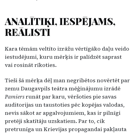
ANALĪTIĶI, IESPĒJAMS,
REĀLISTI
Kara tēmām veltīto izrāžu vērtīgāko daļu veido
iestudējumi, kuru mērķis ir palīdzēt saprast
vai rosināt rīkoties.
Tieši šā mērķa dēļ man negribētos novērtēt par
zemu Daugavpils teātra mēģinājumu izrādē
Pamiers
runāt par karu, vēršoties pie savas
audi­torijas un taustoties pēc kopējas valodas,
nevis sā­kot ar apgalvojumiem, kas ir pilnīgi
pretēji skatītā­ju uzskatiem. Par to, cik
pretrunīga un Krievijas propagandai pakļauta