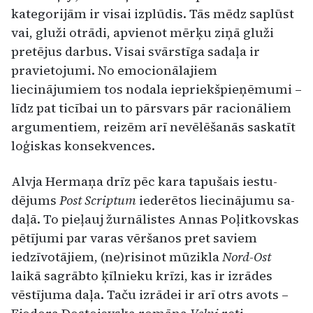
kategorijām ir visai izplūdis. Tās mēdz saplūst
vai, gluži otrā­di, apvienot mērķu ziņā gluži
pretējus darbus. Vi­sai svārstīga sadaļa ir
pravietojumi. No emocio­nālajiem
liecinājumiem tos nodala iepriekšpie­ņēmumi –
līdz pat ticībai un to pārsvars pār ra­cionāliem
argumentiem, reizēm arī nevēlēšanās saskatīt
loģiskas konsekvences.
Alvja Hermaņa drīz pēc kara tapušais iestu­
dējums
Post Scriptum
iederētos liecinājumu sa­
daļā. To pieļauj žurnālistes Annas Poļitkovskas
pētījumi par varas vēršanos pret saviem
iedzīvo­tājiem, (ne)risinot mūzikla
Nord-Ost
laikā sa­grābto ķīlnieku krīzi, kas ir izrādes
vēstījuma da­ļa. Taču izrādei ir arī otrs avots –