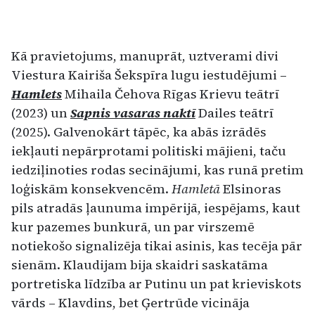
Kā pravietojums, manuprāt, uztverami divi
Viestura Kairiša Šekspīra lugu iestudējumi –
Ham­lets
Mihaila Čehova Rīgas Krievu teātrī
(2023) un
Sapnis vasaras naktī
Dailes teātrī
(2025). Galveno­kārt tāpēc, ka abās izrādēs
iekļauti nepārprotami politiski mājieni, taču
iedziļinoties rodas secināju­mi, kas runā pretim
loģiskām konsekvencēm.
Hamletā
Elsinoras
pils atradās ļaunuma impērijā, iespējams, kaut
kur pazemes bunkurā, un par virszemē
notiekošo signalizēja tikai asinis, kas te­cēja pār
sienām. Klaudijam bija skaidri saskatāma
portretiska līdzība ar Putinu un pat krieviskots
vārds – Klavdins, bet Ģertrūde vicināja