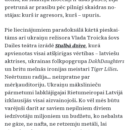
pretrunā ar prasību pēc pilnīgi skaidras no­
stājas: kurš ir agresors, kurš – upuris.
Pie liecinājumiem paradoksālā kārtā pieskai­
tāms arī ukraiņu režisora Vlada Troicka šovs
Dai­les teātra izrādē
Stulbā dzīve
, kurā
apvienotas vi­sai atšķirīgas vērtības – latviešu
aktrises, ukrainas folkpopgrupa
DakhDaughters
un britu melnās ironijas meistari
Tiger Lilies
.
Neērtumu radīja… neizpratne par
mērķauditoriju. Ukraiņu māksli­nieču
pārmetumi labklājīgajai Rietumeiropai Latvijā
izklausījās visai aizvainojoši. Ko vēl mēs būtu
varējuši darīt ar saviem nepilniem diviem
iedzīvotāju miljoniem un budžetu, ko nebalsta
ne gāze, ne nafta, ne retzemju metāli, lai