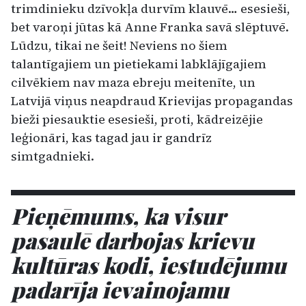
trimdinieku dzīvokļa durvīm klauvē… esesieši,
bet varoņi jūtas kā Anne Fran­ka savā slēptuvē.
Lūdzu, tikai ne šeit! Neviens no šiem
talantīgajiem un pietiekami labklājīgajiem
cilvēkiem nav maza ebreju meitenīte, un
Latvijā viņus neapdraud Krievijas propagandas
bieži piesauktie esesieši, proti, kādreizējie
leģionāri, kas tagad jau ir gandrīz
simtgadnieki.
Pieņēmums, ka visur
pasaulē darbojas krievu
kultūras kodi, iestudējumu
padarīja ievainojamu