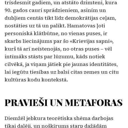
trīsdesmit gadiem, un at­stāto dzimteni, kura
90. gados cauri sprādzie­niem, asinīm un
dubļiem centās tikt līdz demo­krātijas ceļam,
nostāties uz tā un palikt. Hama­tovas ļoti
personiskā klātbūtne, no vienas pu­ses, ir
skarbs liecinājums par šo «Krievijas sap­ni»,
kurš tā arī neīstenojās, no otras puses – vēl
intīmāks stāsts par lūzumu, kāds notiek
cilvēkā, ja viņam jātiek pie jaunas identitātes,
lai iegūtu tiesības uz balsi citas zemes un citu
kultūras kodu kontekstā.
PRAVIEŠI UN METAFORAS
Diemžēl jebkura teorētiska shēma darbojas
tikai daļēji, un nošķīrums starp dažādām