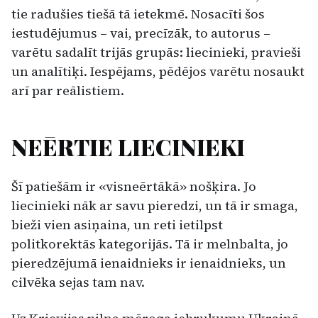
tie radušies tiešā tā ietekmē. Nosacīti šos
iestudēju­mus – vai, precīzāk, to autorus –
varētu sadalīt trijās grupās: liecinieki, pravieši
un analītiķi. Iespējams, pēdējos varētu nosaukt
arī par reālis­tiem.
NEĒRTIE LIECINIEKI
Šī patiešām ir «visneērtākā» nošķira. Jo
liecinieki nāk ar savu pieredzi, un tā ir smaga,
bieži vien asiņaina, un reti ietilpst
politkorektās kategori­jās. Tā ir melnbalta, jo
pieredzējumā ienaidnieks ir ienaidnieks, un
cilvēka sejas tam nav.