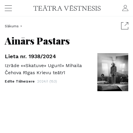
Sākums
Ainārs Pastars
Lieta nr. 1938/2024
Izrāde ««Skatuve» Ugunī» Mihaila
Čehova Rīgas Krievu teātrī
Edīte Tišheizere
2024/I (153)