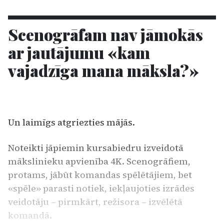
Scenogrāfam nav jāmokās
ar jautājumu «kam
vajadzīga mana māksla?»
Un laimīgs atgriezties mājās.
Noteikti jāpiemin kursabiedru izveidotā
mākslinieku apvienība 4K. Scenogrāfiem,
protams, jābūt komandas spēlētājiem, bet
«spēle» parasti notiek, iekļaujoties izrādes
veidotāju – pirmkārt, režisora – izvēlētā
komandā.