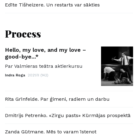
Edīte Tišheizere. Un restarts var sākties
Process
Hello, my love, and my love –
good-bye...*
Par Valmieras teātra aktierkursu
Indra Roga
2021/II (142)
Rita Grīnfelde. Par ģimeni, radiem un darbu
Dmitrijs Petrenko. «Zirgu pasts» Kūrmājas prospektā
Zanda Gūtmane. Mēs to varam īstenot