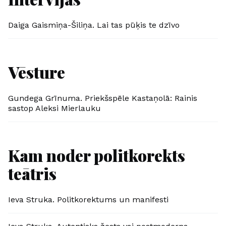
Daiga Gaismiņa-Šiliņa. Lai tas pūķis te dzīvo
Vēsture
Gundega Grīnuma. Priekšspēle Kastaņolā: Rainis
sastop Aleksi Mierlauku
Kam noder politkorekts
teātris
Ieva Struka. Politkorektums un manifesti