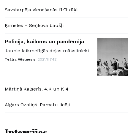
Savstarpēja vienošanās tīrīt dīķi
Ķimeles – Seņkova baušļi
Policija, kailums un pandēmija
Jaunie laikmetīgās dejas mākslinieki
Teātra Vēstnesis
2021/II (142)
Mārtiņš Kalseris. 4.K un K 4
Aigars Ozoliņš. Pamatu licēji
Intervijas