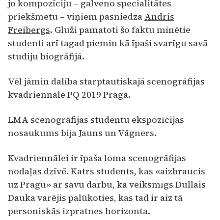
jo kompozīciju – galveno specialitātes
priekšmetu – viņiem pasniedza
Andris
Freibergs
. Gluži pamatoti šo faktu minētie
studenti arī tagad piemin kā īpaši svarīgu savā
studiju biogrāfijā.
Vēl jāmin dalība starptautiskajā scenogrāfijas
kvadriennālē PQ 2019 Prāgā.
LMA scenogrāfijas studentu ekspozīcijas
nosaukums bija Jauns un Vāgners.
Kvadriennālei ir īpaša loma scenogrāfijas
nodaļas dzīvē. Katrs students, kas «aizbraucis
uz Prāgu» ar savu darbu, kā veiksmīgs Dullais
Dauka varējis palūkoties, kas tad ir aiz tā
personiskās izpratnes horizonta.