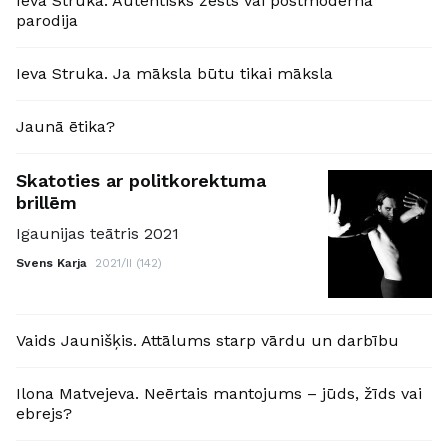
Ieva Struka. Autentisks žests vai postmoderna
parodija
Ieva Struka. Ja māksla būtu tikai māksla
Jaunā ētika?
Skatoties ar politkorektuma
brillēm
Igaunijas teātris 2021
Svens Karja
2021/II (142)
Vaids Jaunišķis. Attālums starp vārdu un darbību
Ilona Matvejeva. Neērtais mantojums – jūds, žīds vai
ebrejs?