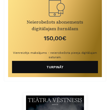
Neierobežots abonements
digitālajam žurnālam
150,00€
Vienreizējs maksājums - neierobežota pieeja digitālajam
saturam.
TURPINĀT