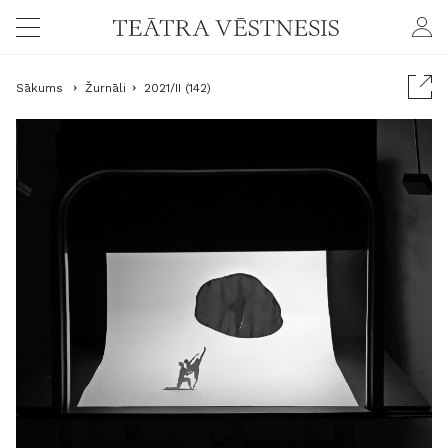
Sākums
Žurnāli
2021/II (142)