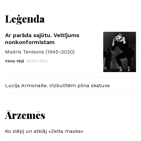
Leģenda
Ar parāda sajūtu. Veltījums
nonkonformistam
Modris Tenisons (1945–2020)
Vilnis Vējš
2021/II (142)
Lucija Armonaite. Vizbulītēm pilna skatuve
Ārzemēs
Ko slēpj un atklāj «Zelta maska»