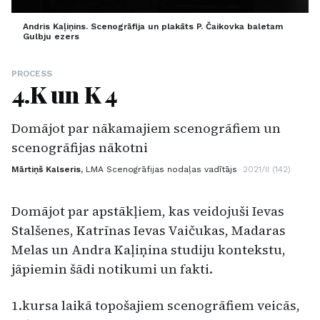
Andris Kaļiņins. Scenogrāfija un plakāts P. Čaikovka baletam
Gulbju ezers
PROCESS
4.K un K 4
Domājot par nākamajiem scenogrāfiem un
scenogrāfijas nākotni
Mārtiņš Kalseris,
LMA Scenogrāfijas nodaļas vadītājs
2021/II (142)
Domājot par apstākļiem, kas veidojuši Ievas
Stalšenes, Katrīnas Ievas Vaičukas, Madaras
Melas un Andra Kaļiņina studiju kontekstu,
jāpiemin šādi notikumi un fakti.
1.kursa laikā topošajiem scenogrāfiem veicās,