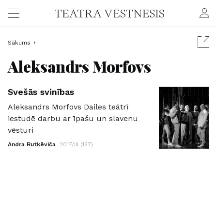
Sākums
Aleksandrs Morfovs
Svešās svinības
Aleksandrs Morfovs Dailes teātrī
iestudē darbu ar īpašu un slavenu
vēsturi
Andra Rutkēviča
2017/III (127)