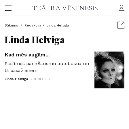
Sākums
Redakcija
Linda Helviga
Linda Helviga
Kad mēs augām...
Piezīmes par «Šausmu autobusu» un
tā pasažieriem
Linda Helviga
2017/II (126)