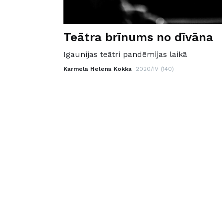
Teātra brīnums no dīvāna
Igaunijas teātri pandēmijas laikā
Karmela Helena Kokka
2020/IV (140)