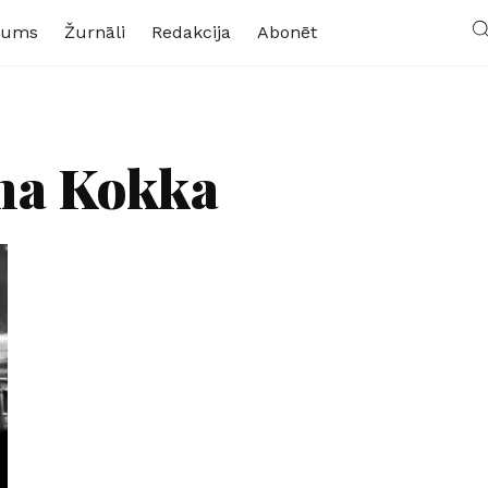
kums
Žurnāli
Redakcija
Abonēt
na Kokka