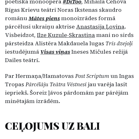
poētiskā monoopera
#DiToo
, Mihaila Čehova
Rīgas Krievu teātrī Noras Ikstenas skaudro
romānu
Mātes piens
monoizrādes formā
pārcēlusi ukraiņu aktrise
Anastasija Ļovina
.
Visbeidzot,
Ilze Ķuzule-Skrastiņa
mani no sirds
pārsteidza Alistēra Makdauela lugas
Trīs dzejoļi
iestudējumā
Visas viņas
Ineses Mičules režijā
Dailes teātrī.
Par Hermaņa/Hamatovas
Post Scriptum
un Ingas
Tropas
Pārcēlāju Teātra Vēstnesī
jau varēja lasīt
iepriekš. Šoreiz ļāvos pārdomām par pārējām
minētajām izrādēm.
CEĻOJUMS UZ BALI