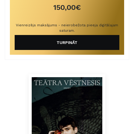
150,00€
Vienreizējs maksājums - neierobežota pieeja digitālajam
saturam.
TURPINĀT