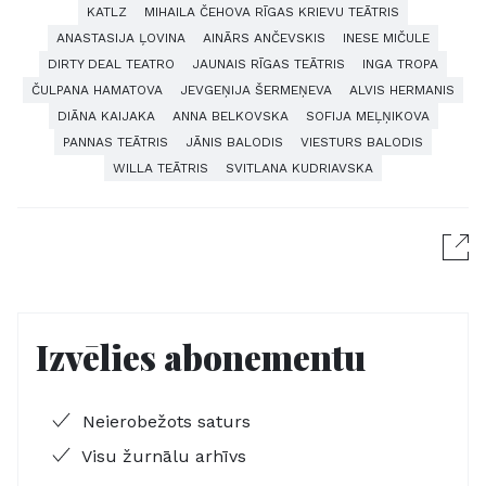
KATLZ
MIHAILA ČEHOVA RĪGAS KRIEVU TEĀTRIS
ANASTASIJA ĻOVINA
AINĀRS ANČEVSKIS
INESE MIČULE
DIRTY DEAL TEATRO
JAUNAIS RĪGAS TEĀTRIS
INGA TROPA
ČULPANA HAMATOVA
JEVGEŅIJA ŠERMEŅEVA
ALVIS HERMANIS
DIĀNA KAIJAKA
ANNA BELKOVSKA
SOFIJA MEĻŅIKOVA
PANNAS TEĀTRIS
JĀNIS BALODIS
VIESTURS BALODIS
WILLA TEĀTRIS
SVITLANA KUDRIAVSKA
Izvēlies abonementu
Neierobežots saturs
Visu žurnālu arhīvs