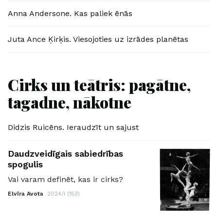
Anna Andersone. Kas paliek ēnās
Juta Ance Ķirķis. Viesojoties uz izrādes planētas
Cirks un teātris: pagātne,
tagadne, nākotne
Didzis Ruicēns. Ieraudzīt un sajust
Daudzveidīgais sabiedrības
spogulis
Vai varam definēt, kas ir cirks?
Elvīra Avota
2024/I (153)