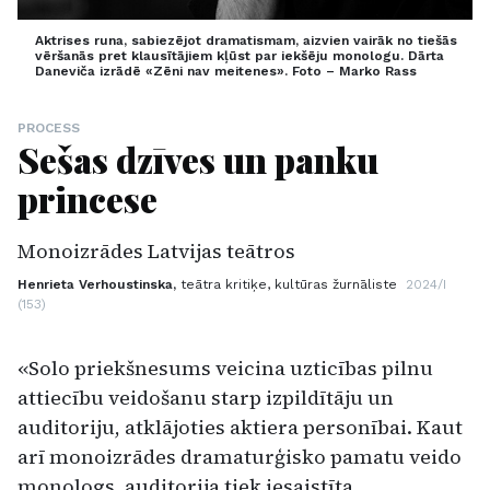
Aktrises runa, sabiezējot dramatismam, aizvien vairāk no tiešās
vēršanās pret klausītājiem kļūst par iekšēju monologu. Dārta
Daneviča izrādē «Zēni nav meitenes». Foto – Marko Rass
PROCESS
Sešas dzīves un panku
princese
Monoizrādes Latvijas teātros
Henrieta Verhoustinska,
teātra kritiķe, kultūras žurnāliste
2024/I
(153)
«Solo priekšnesums veicina uzticības pilnu
attiecību veidošanu starp izpildītāju un
auditoriju, atklājoties aktiera personībai. Kaut
arī monoizrādes dramaturģisko pamatu veido
monologs, auditorija tiek iesaistīta