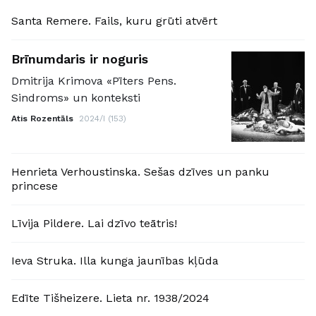
Santa Remere. Fails, kuru grūti atvērt
Brīnumdaris ir noguris
Dmitrija Krimova «Pīters Pens.
Sindroms» un konteksti
Atis Rozentāls
2024/I (153)
Henrieta Verhoustinska. Sešas dzīves un panku
princese
Līvija Pildere. Lai dzīvo teātris!
Ieva Struka. Illa kunga jaunības kļūda
Edīte Tišheizere. Lieta nr. 1938/2024