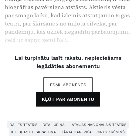
biogrāfijas pavērsiena atstāsts. Aktieris vēsta
par smago laiku, kad izlēmis atstāt Jauno Rīgas
teātri, par šķiršanos no mīļotā cilvēka, par
pandēmiju, kas uzliek negaidītu pārbaudījumu
ceļā uz sapņu zemi Bali.
Lai turpinātu lasīt rakstu, nepieciešams
iegādāties abonementu
ESMU ABONENTS
KĻŪT PAR ABONENTU
DAILES TEĀTRIS
DITA LŪRIŅA
LATVIJAS NACIONĀLAIS TEĀTRIS
ILZE ĶUZULE-SKRASTIŅA
DĀRTA DANEVIČA
ĢIRTS KRŪMIŅŠ