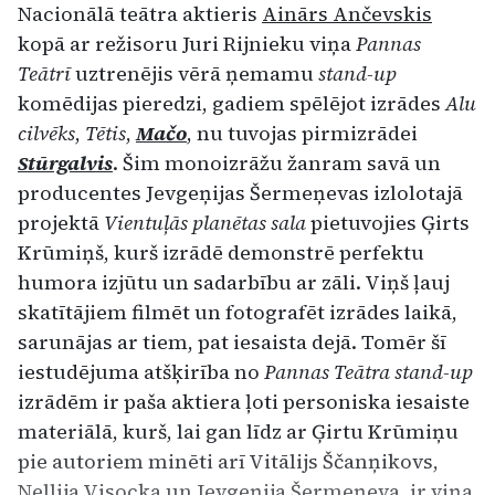
Nacionālā teātra aktieris
Ainārs Ančevskis
kopā ar režisoru Juri Rijnieku viņa
Pannas
Teātrī
uztrenējis vērā ņemamu
stand-up
komēdijas pieredzi, gadiem spēlējot izrādes
Alu
cilvēks
,
Tētis
,
Mačo
, nu tuvojas pirmizrādei
Stūrgalvis
. Šim monoizrāžu žanram savā un
producentes Jevgeņijas Šermeņevas izlolotajā
projektā
Vientuļās planētas sala
pietuvojies Ģirts
Krūmiņš, kurš izrādē demonstrē perfektu
humora izjūtu un sadarbību ar zāli. Viņš ļauj
skatītājiem filmēt un fotografēt izrādes laikā,
sarunājas ar tiem, pat iesaista dejā. Tomēr šī
iestudējuma atšķirība no
Pannas Teātra stand-up
izrādēm ir paša aktiera ļoti personiska iesaiste
materiālā, kurš, lai gan līdz ar Ģirtu Krūmiņu
pie autoriem minēti arī Vitālijs Ščanņikovs,
Nellija Visocka un Jevgeņija Šermeņeva, ir viņa