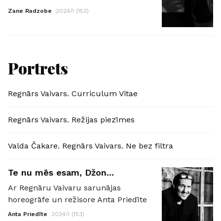
Zane Radzobe
2024/I (153)
Portrets
Regnārs Vaivars. Curriculum Vitae
Regnārs Vaivars. Režijas piezīmes
Valda Čakare. Regnārs Vaivars. Ne bez filtra
Te nu mēs esam, Džon...
Ar Regnāru Vaivaru sarunājas
horeogrāfe un režisore Anta Priedīte
Anta Priedīte
2024/I (153)