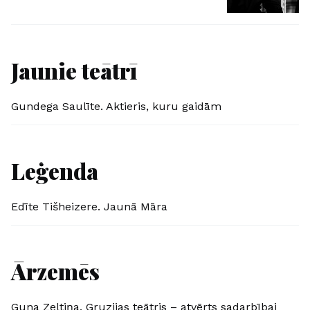
Jaunie teātrī
Gundega Saulīte. Aktieris, kuru gaidām
Leģenda
Edīte Tišheizere. Jaunā Māra
Ārzemēs
Guna Zeltiņa. Gruzijas teātris – atvērts sadarbībai