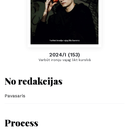
2024/I (153)
Varbūt ironiju vajag likt kursīvā
No redakcijas
Pavasaris
Process