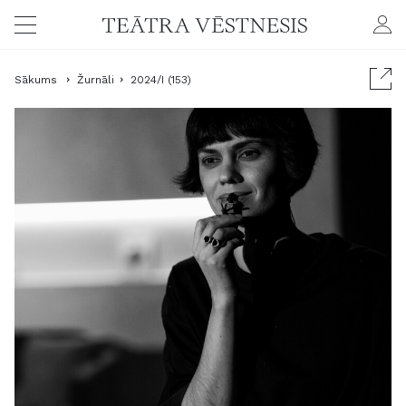
Sākums
Žurnāli
2024/I (153)