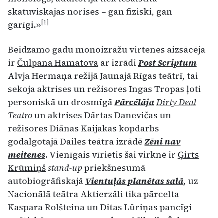
skatuviskajās norisēs – gan fiziski, gan
[1]
garīgi.»
Beidzamo gadu monoizrāžu virtenes aizsācēja
ir
Čulpana Hamatova
ar izrādi
Post Scriptum
Alvja Hermaņa režijā Jaunajā Rīgas teātrī, tai
sekoja aktrises un režisores Ingas Tropas ļoti
personiskā un drosmīgā
Pārcēlāja
Dirty Deal
Teatro
un aktrises Dārtas Danevičas un
režisores Diānas Kaijakas kopdarbs
godalgotajā Dailes teātra izrādē
Zēni nav
meitenes
. Vienīgais vīrietis šai virknē ir
Ģirts
Krūmiņš
stand-up
priekšnesumā
autobiogrāfiskajā
Vientuļās planētas salā
, uz
Nacionālā teātra Aktierzāli tika pārcelta
Kaspara Rolšteina un Ditas Lūriņas pancīgi