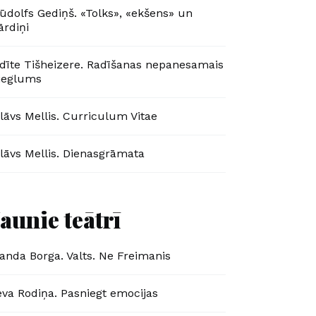
ūdolfs Gediņš. «Tolks», «ekšens» un
ārdiņi
dīte Tišheizere. Radīšanas nepanesamais
ieglums
lāvs Mellis. Curriculum Vitae
lāvs Mellis. Dienasgrāmata
Jaunie teātrī
anda Borga. Valts. Ne Freimanis
eva Rodiņa. Pasniegt emocijas