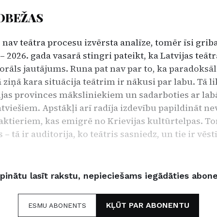
ROBEŽAS
nav teātra procesu izvērsta analīze, tomēr īsi griba
 2026. gada vasarā stingri pateikt, ka Latvijas teātr
morāls jautājums. Runa pat nav par to, ka paradoksāli
ziņā kara situācija teātrim ir nākusi par labu. Tā l
ijas provinces māksliniekiem un sadarboties ar lab
atviešiem. Apstākļi arī radīja izdevību papildināt 
aktieriem, kas emigrē no Krievijas kultūrtelpas. To
 – tā ir auditorija, ko teātris sasniedz, un tie ir vēst
rpinātu lasīt rakstu, nepieciešams iegādāties abo
KĻŪT PAR ABONENTU
ESMU ABONENTS