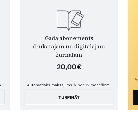
Gada abonements
drukātajam un digitālajam
žurnālam
20,00€
V
.
Automātisks maksājums ik pēc 12 mēnešiem.
TURPINĀT