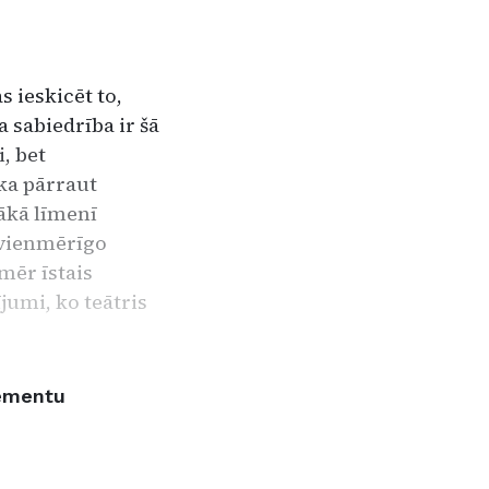
s ieskicēt to,
a sabiedrība ir šā
, bet
ika pārraut
ākā līmenī
nevienmērīgo
mēr īstais
ījumi, ko teātris
nementu