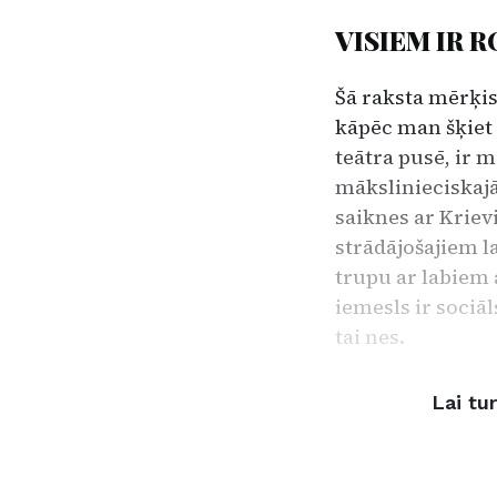
VISIEM IR 
Šā raksta mērķis 
kāpēc man šķiet –
teātra pusē, ir 
mākslinieciskajā 
saiknes ar Kriev
strādājošajiem l
trupu ar labiem 
iemesls ir sociāls
tai nes.
Lai tu