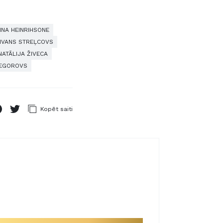
NNA HEINRIHSONE
IVANS STREĻCOVS
NATĀLIJA ŽIVECA
JEGOROVS
Kopēt saiti