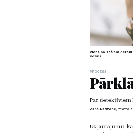
Viens no sešiem detektī
Kožins
PROCESS
Pārkl
Par detektīviem 
Zane Radzobe,
teātra z
Uz jautājumu, kā