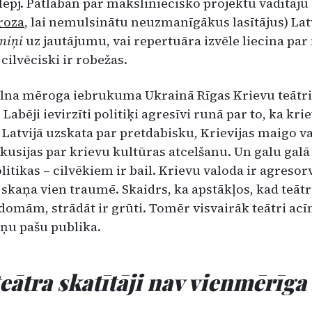
slēpj. Patlaban par māksliniecisko projektu vadītāju
roza
, lai nemulsinātu neuzmanīgākus lasītājus) Lat
ēniņi
uz jautājumu, vai repertuāra izvēle liecina p
 cilvēciski ir robežas.
ilna mēroga iebrukuma Ukrainā Rīgas Krievu teātri
bēji ievirzīti politiķi agresīvi runā par to, ka kri
i Latvijā uzskata par pretdabisku, Krievijas maigo v
kusijas par krievu kultūras atcelšanu. Un galu galā 
litikas – cilvēkiem ir bail. Krievu valoda ir agresor
s skaņa vien traumē. Skaidrs, ka apstākļos, kad teātr
omām, strādāt ir grūti. Tomēr visvairāk teātri acī
ņu pašu publika.
eātra skatītāji nav vienmērīg