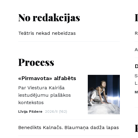
No redakcijas
Teātris nekad nebeidzas
R
A
Process
D
S
«Pirmavota» alfabēts
L
Par Viestura Kairiša
M
iestudējumu plašākos
kontekstos
Līvija Pildere
2026/II (162)
Benedikts Kalnačs. Blaumaņa dadža lapas