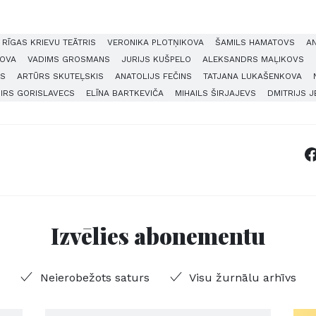
 RĪGAS KRIEVU TEĀTRIS
VERONIKA PLOTŅIKOVA
ŠAMILS HAMATOVS
A
LOVA
VADIMS GROSMANS
JURIJS KUŠPELO
ALEKSANDRS MAĻIKOVS
SS
ARTŪRS SKUTEĻSKIS
ANATOLIJS FEČINS
TATJANA LUKAŠENKOVA
IRS GORISLAVECS
ELĪNA BARTKEVIČA
MIHAILS ŠIRJAJEVS
DMITRIJS 
Izvēlies abonementu
Neierobežots saturs
Visu žurnālu arhīvs