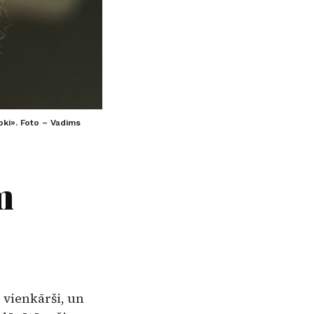
oki». Foto – Vadims
m
 vienkārši, un