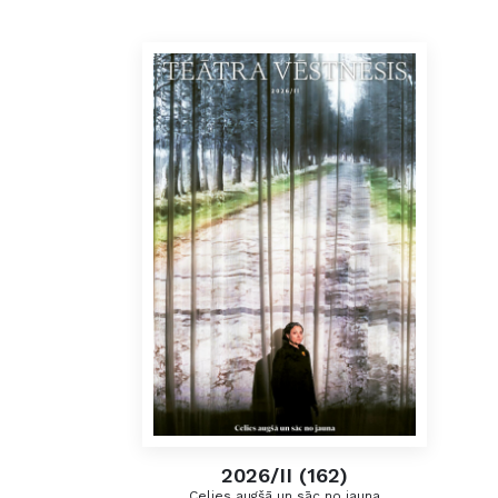
2026/II (162)
Celies augšā un sāc no jauna