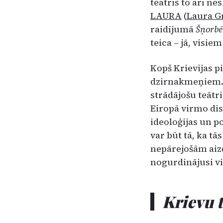
teātris to arī ne
LAURA
(
Laura G
raidījumā
Šņorb
teica – jā, visiem
Kopš Krievijas p
dzirnakmeņiem. La
strādājošu teātr
Eiropā virmo dis
ideoloģijas un po
var būt tā, ka tā
nepārejošām aizd
nogurdinājusi vi
Krievu t