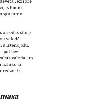
 dēvētā režisore
vijas Radio
ar nogurumu,
s atrodas starp
evu valodā
aru īstenojošu.
– pat bez
valsts valoda, un
i uzlūko ar
mredzot ir
a masa