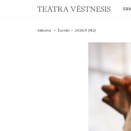
Sā
Sākums
Žurnāli
2026/II (162)