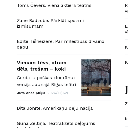
Toms Čevers. Viena aktiera teātris
R
v
Zane Radzobe. Pārklāt spozmi
izmisumam
E
v
Edīte Tišheizere. Par mīlestības dīvaino
dabu
K
Vienam tēvs, otram
K
dēls, trešam – koki
Gerda Lapoškas «Indrānu»
versija Jaunajā Rīgas teātrī
Juta Ance Ķirķis
2026/II (162)
Z
Dita Jonīte. Amerikāņu deju nācija
I
Guna Zeltiņa. Teatralizēts ceļojums