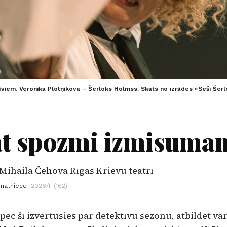
viem. Veronika Plotņikova – Šerloks Holmss. Skats no izrādes «Seši Šerl
āt spozmi izmisuma
Mihaila Čehova Rīgas Krievu teātrī
inātniece
2026/II (162)
pēc šī izvērtusies par detektīvu sezonu, atbildēt var