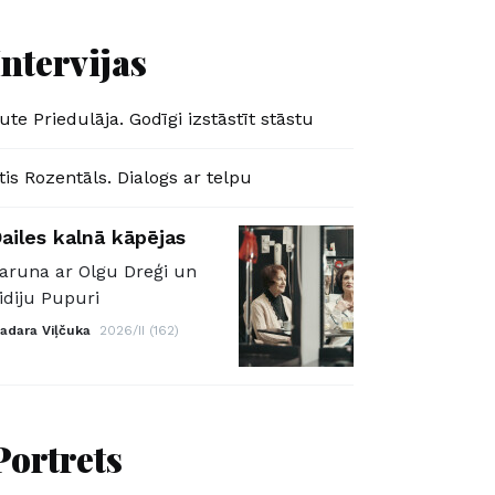
Intervijas
ute Priedulāja. Godīgi izstāstīt stāstu
tis Rozentāls. Dialogs ar telpu
ailes kalnā kāpējas
aruna ar Olgu Dreģi un
idiju Pupuri
adara Viļčuka
2026/II (162)
Portrets