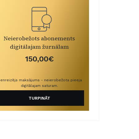
Neierobežots abonements
digitālajam žurnālam
150,00€
ienreizējs maksājums - neierobežota pieeja
digitālajam saturam.
TURPINĀT