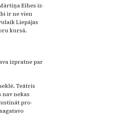
Mārtiņa Eihes iz­
bi ir ne vien
vulaik Liepājas
oru kursā.
tava izpratne par
meklē. Teātris
s nav nekas
kustināt pro­
a sagatavo