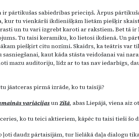
 ir pārtikušas sabiedrības prieciņš. Ārpus pārtikuš
la, kur tu vienkārši ikdienišķām lietām piešķir skai
rasti un tu vari izgrebt karoti ar rakstiem. Bet tā ir k
ojums. Tu taisi keramiku, ko lietosi ikdienā. Un pārt
kam piešķirt citu no­zīmi. Skaidrs, ka teātris var t
sasniegšanai, kaut kāda stāsta veidošanai vai nara
 ļoti mazu auditoriju, līdz ar to tas nav ie­darbīgs, 
ūtu jāatceras pirmā izrāde, ko tu taisīji?
umainās variācijas
un
Zilā
, abas Liepājā, viena aiz o
tceries, ko tu teici aktieriem, kāpēc tu taisi tieši šo
lo
ļoti daudz pārtaisījām, tur lielākā daļa dialogu tik