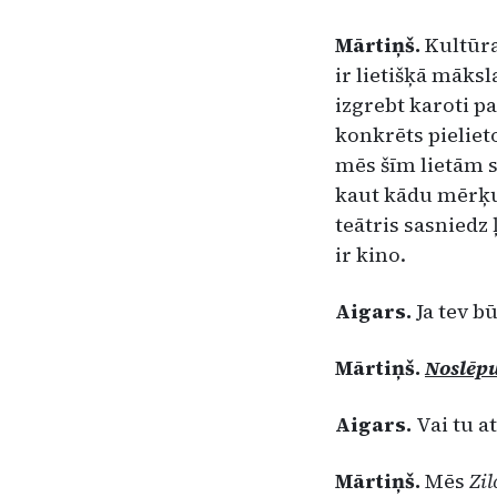
Mārtiņš.
Kultūra
ir lietiš­ķā māks
izgrebt karoti pa­
konkrēts pieliet
mēs šīm lietām sā
kaut kādu mērķu 
teātris sa­sniedz
ir kino.
Aigars.
Ja tev b
Mārtiņš.
Noslēp
Aigars.
Vai tu a
Mārtiņš.
Mēs
Zi