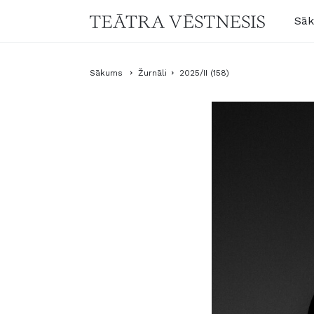
Sā
Sākums
Žurnāli
2025/II (158)