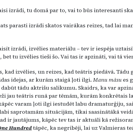
aisi izrādi, tu domā par to, vai to būs interesanti ska
pats parasti izrādi skatos vairākas reizes, tad lai m
isīt izrādi, izvēlies materiā­lu – tev ir iespēja uztai
bet tu izvēlies tieši šo. Vai tas ir apzināti, vai tā vi
es, kad izvēlies, un reizes, kad teātris piedāvā. Tādu
ādas idejas, ar kurām staigā ļoti ilgi.
Manu māsu
es g
 dabūt tādu ak­trišu salikumu. Skaidrs, ka var apzināt
bieži jau teātris runā par tē­mām, kurām konkrētais l
 kāpēc varam ļoti ilgi iestudēt labu dra­maturģiju, sais
labi saprotamām situācijām, tikai saasinātākā veidā
Tad ir jautājums, kāpēc tev tas ir aktuāli kā režisora
One Hundred
tāpēc, ka negribēji, lai uz Val­mieras t