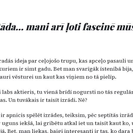
tāda… mani arī ļoti fascinē mū
radās ideja par ceļojošo tru­pu, kas apceļo pasauli 
 kuriem ir simt gadu. Bet man svarīgāk īste­nībā bija
auri vēsturei un kaut kas viņiem no tā pielīp.
si labs aktieris, tu vienā brīdī nogursti no tās regul
as. Un tuvākais ir taisīt izrādi. Nē?
ir apnicis spēlēt izrādes, teiksim, pēc septītās izrād
 uguns iekšā, lai gribētu atkal iet un tai­sīt kaut ko
 jā. Bet, man liekas, baigi interesanti ir tas, ko dara