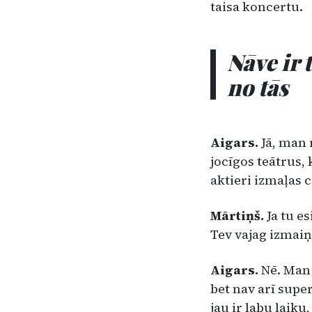
taisa koncertu.
Nāve ir 
no tās
Aigars.
Jā, man 
jocīgos te­ātrus,
aktieri izmaļas c
Mārtiņš.
Ja tu e
Tev vajag iz­maiņ
Aigars.
Nē. Man 
bet nav arī super
jau ir labu laiku,