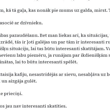
, kā tā gaļa, kas nonāk pie mums uz galda, mirst. T
asociē ar dzīvnieku.
ības pazaudēšanu. Bet man liekas arī, ka situācijas,
izrādē, tās ir ļoti galējas un par tām ir inte­resanti r
šķu si­tuāciju, lai tas būtu interesanti skatītājam. V
evienu labu piemē­ru, ja runājam par ikdienišķām s
inātas, lai to būtu interesanti spēlēt.
aisīja kafiju, nesastrīdējās ar sievu, nesabļāva uz 
 un aizgāja gulēt.
e prieciņi.
tos jau nav interesanti skatī­ties.