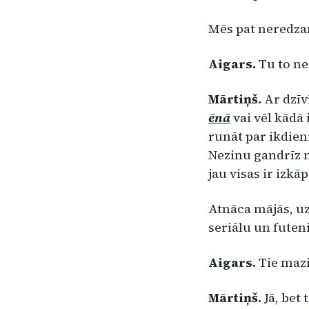
Mēs pat neredzam
Aigars.
Tu to ne
Mārtiņš.
Ar dzīv
ēnā
vai vēl kādā 
runāt par ikdieni
Nezinu gandrīz n
jau visas ir izkāp
Atnāca mājās, uzt
seriālu un futeni
Aigars.
Tie mazi
Mārtiņš.
Jā, bet 