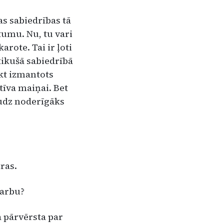
as sabiedrības tā
stumu. Nu, tu vari
arote. Tai ir ļoti
ikušā sa­biedrībā
ikt izmantots
tīva maiņai. Bet
daudz noderīgāks
tras.
 darbu?
a pārvērsta par