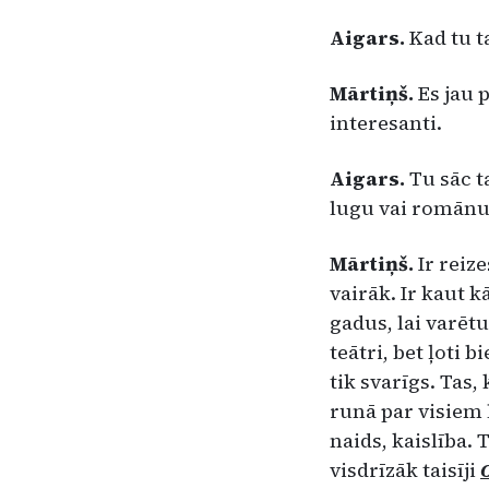
Aigars.
Kad tu t
Mārtiņš.
Es jau 
inte­resanti.
Aigars.
Tu sāc ta
lugu vai ro­mānu, 
Mārtiņš.
Ir reiz
vairāk. Ir kaut k
gadus, lai varētu
teātri, bet ļoti 
tik sva­rīgs. Tas,
runā par visiem 
naids, kaislība. 
visdrīzāk taisīji