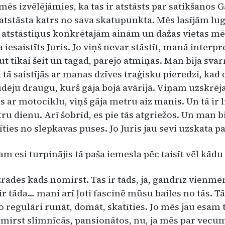
ēs izvēlējāmies, ka tas ir atstāsts par satikšanos G
, at­stāsta katrs no sava skatupunkta. Mēs lasījām lu­g
ā atstāstiņus kon­krētajām ainām un dažas vietas m
a iesaistīts Juris. Jo viņš nevar stāstīt, manā interpre
ūt tikai šeit un tagad, pārējo atmiņās. Man bija svarī
a tā saistījās ar manas dzīves traģisku pieredzi, kad
ēju draugu, kurš gāja bojā avārijā. Viņam uzskrēja
s ar motociklu, viņš gāja metru aiz manis. Un tā ir li
u dienu. Arī šo­brīd, es pie tās atgriežos. Un man bi
ties no slepkavas puses. Jo Juris jau sevi uzskata p
am esi turpinājis tā paša ie­mesla pēc taisīt vēl kādu
zrādēs kāds nomirst. Tas ir tāds, jā, gandrīz vienmē
ir tāda… mani arī ļoti fascinē mūsu bailes no tās. T
o regulāri runāt, domāt, skatīties. Jo mēs jau esam t
 mirst slimnīcās, pansionā­tos, nu, ja mēs par vec