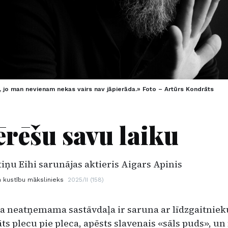
āk, jo man nevienam nekas vairs nav jāpierāda.» Foto – Artūrs Kondrāts
ērēšu savu laiku
iņu Eihi sarunājas aktieris Aigars Apinis
n kustību mākslinieks
2025/II (158)
a neatņema­ma sastāvdaļa ir saruna ar līdzgaitniek
ts plecu pie pleca, apēsts slavenais «sāls puds», u