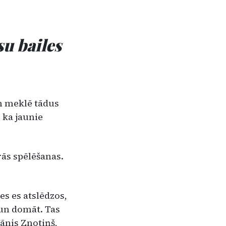
su bailes
un meklē tādus
, ka jaunie
ārās spēlēšanas.
es es atslēdzos,
, un domāt. Tas
Jānis Znotiņš
,