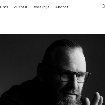
kums
Žurnāli
Redakcija
Abonēt