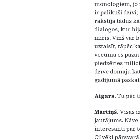
monolo­giem, jo m
ir palikuši dzīvi
rakstīja tādus k
dialogos, kur bij
miris. Viņš var b
uztaisīt, tāpēc k
vecumā es pazaud
piedzēries milici
dzīvē domāju katr
gadījumā paskatī
Aigars.
Tu pēc t
Mārtiņš.
Visās i
jautājums. Nāve 
interesanti par t
Cilvēki pārsvarā