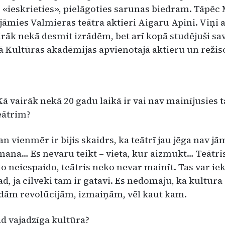
 «ieskrieties», pie­lāgoties sarunas biedram. Tāpēc 
jāmies Valmieras teātra aktieri Aigaru Apini. Viņi a
i­rāk nekā desmit izrādēm, bet arī kopā studējuši sa
 Kultūras aka­dēmijas apvienotajā aktieru un režis
Kā vairāk nekā 20 gadu laikā ir vai nav mainījusies 
teātrim?
n vienmēr ir bijis skaidrs, ka teātrī jau jēga nav jā
s mana… Es nevaru teikt – vieta, kur aizmukt… Teātri
ko neiespaido, teātris neko nevar mainīt. Tas var ie
tad, ja cilvēki tam ir gatavi. Es ne­domāju, ka kultūr
ādām revolūcijām, izmaiņām, vēl kaut kam.
d vajadzīga kultūra?