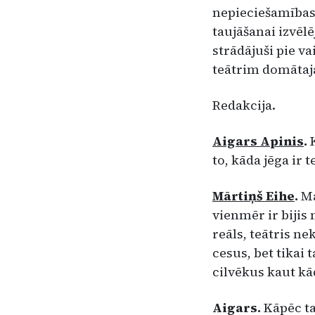
nepie­ciešamības
taujāšanai izvēlē
strādājuši pie va
teātrim domātajā
Redakcija.
Aigars Apinis
.
to, kāda jē­ga ir 
Mārtiņš Eihe
.
Ma
vienmēr ir bi­ji
reāls, teātris ne
cesus, bet tikai 
cilvēkus kaut k
Aigars.
Kāpēc ta