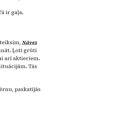
ā ir gaļa.
 teiksim,
Nāves
unāt. Ļoti grūti
ai arī aktieriem.
ituācijām. Tās
bērnu, paskatījās