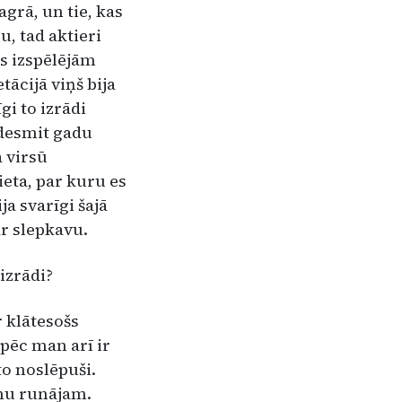
agrā, un tie, kas
u, tad aktieri
ēs izspēlējām
tācijā viņš bija
gi to izrādi
 desmit ga­du
 virsū
e­ta, par kuru es
ja svarīgi šajā
ar slepkavu.
 izrādi?
r klātesošs
āpēc man arī ir
o noslē­puši.
umu runājam.