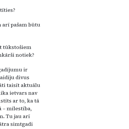
tīties?
an arī pašam būtu
sīt tūkstošiem
enkārši notiek?
 gadījumu ir
aidīju divus
i taisīt ak­tuālu
aika ietvars nav
tīts ar to, ka tā
 – mīlestība,
m. Tu jau arī
eātra simtgadi