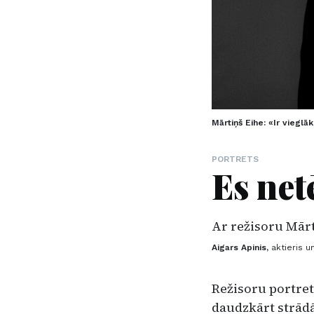
Mārtiņš Eihe: «Ir viegl
PORTRETS
Es net
Ar režisoru Mārt
Aigars Apinis,
aktieris u
Režisoru portret
daudzkārt strādā