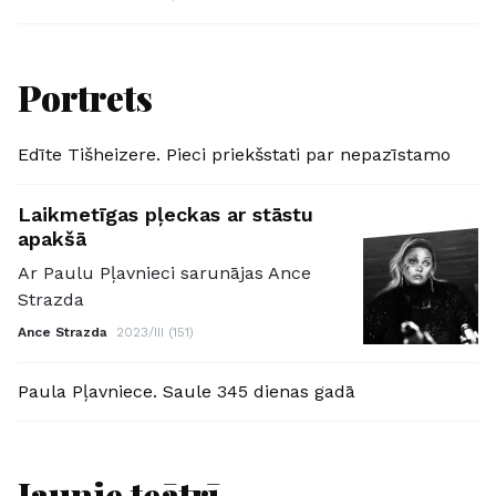
Portrets
Edīte Tišheizere. Pieci priekšstati par nepazīstamo
Laikmetīgas pļeckas ar stāstu
apakšā
Ar Paulu Pļavnieci sarunājas Ance
Strazda
Ance Strazda
2023/III (151)
Paula Pļavniece. Saule 345 dienas gadā
Jaunie teātrī