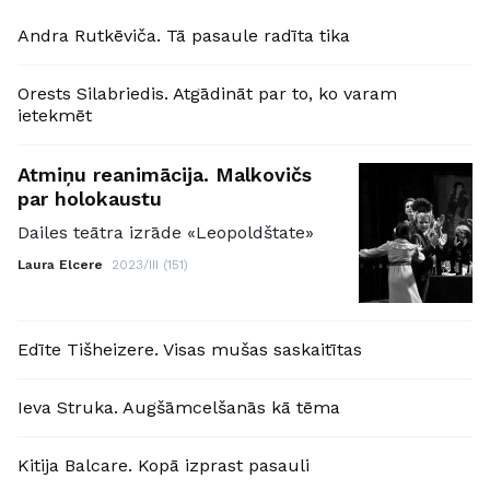
Andra Rutkēviča. Tā pasaule radīta tika
Orests Silabriedis. Atgādināt par to, ko varam
ietekmēt
Atmiņu reanimācija. Malkovičs
par holokaustu
Dailes teātra izrāde «Leopoldštate»
Laura Elcere
2023/III (151)
Edīte Tišheizere. Visas mušas saskaitītas
Ieva Struka. Augšāmcelšanās kā tēma
Kitija Balcare. Kopā izprast pasauli