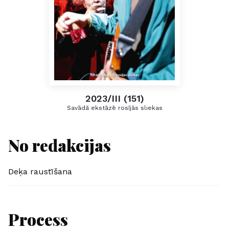
2023/III (151)
Savādā ekstāzē rosījās sliekas
No redakcijas
Deķa raustīšana
Process