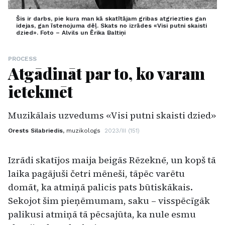
Šis ir darbs, pie kura man kā skatītājam gribas atgriezties gan
idejas, gan īstenojuma dēļ. Skats no izrādes «Visi putni skaisti
dzied». Foto – Alvils un Ērika Baltiņi
PROCESS
Atgādināt par to, ko varam
ietekmēt
Muzikālais uzvedums «Visi putni skaisti dzied»
Orests Silabriedis,
muzikologs
2023/III (151)
Izrādi skatījos maija beigās Rēzeknē, un kopš tā
laika pagājuši četri mēneši, tāpēc varētu
domāt, ka atmiņā palicis pats būtiskākais.
Sekojot šim pieņēmumam, saku – visspēcīgāk
palikusi atmiņā tā pēcsajūta, ka nule esmu