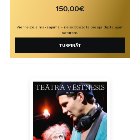
150,00€
Vienreizējs maksājums - neierobežota pieeja digitālajam
saturam.
TURPINĀT