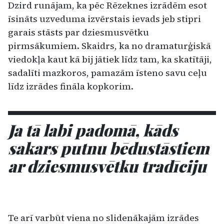
Dzird runājam, ka pēc Rēzeknes izrādēm esot
īsināts uzveduma izvērstais ievads jeb stipri
garais stāsts par dziesmusvētku
pirmsākumiem. Skaidrs, ka no dramaturģiskā
viedokļa kaut kā bij jātiek līdz tam, ka skatītāji,
sadalīti mazkoros, pamazām īsteno savu ceļu
līdz izrādes fināla kopkorim.
Ja tā labi padomā, kāds
sakars putnu bēdustāstiem
ar dziesmusvētku tradīciju
Te arī varbūt viena no slidenākajām izrādes