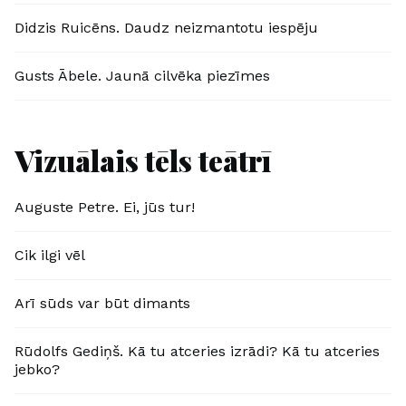
Didzis Ruicēns. Daudz neizmantotu iespēju
Gusts Ābele. Jaunā cilvēka piezīmes
Vizuālais tēls teātrī
Auguste Petre. Ei, jūs tur!
Cik ilgi vēl
Arī sūds var būt dimants
Rūdolfs Gediņš. Kā tu atceries izrādi? Kā tu atceries
jebko?