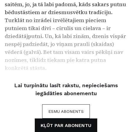
saitēm, jo, ja tā labi padomā, kāds sakars putnu
bēdustāstiem ar dziesmusvētku tradīciju.
Turklāt no izrādei izvēlētajiem pieciem
putniem tikai divi – cīrulis un cielava – ir
dziedātājputni. Un, kā labi zinām, dzenis vispār
nespēj padziedāt, jo viņam prauli (skaidas)
vēderā (galvā). Bet tam visam vairs pēkšņi nav
nozīmes, tiklīdz tiekam pie katra putna
konkrētā stāsta.
Lai turpinātu lasīt rakstu, nepieciešams
iegādāties abonementu
ESMU ABONENTS
KĻŪT PAR ABONENTU