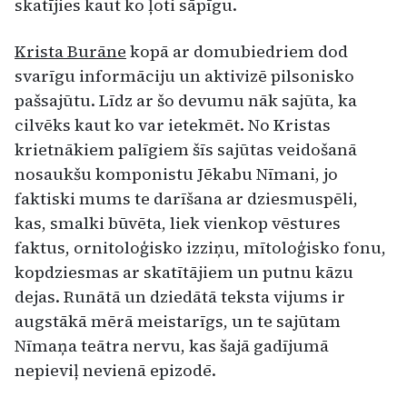
skatījies kaut ko ļoti sāpīgu.
Krista Burāne
kopā ar domubiedriem dod
svarīgu informāciju un aktivizē pilsonisko
pašsajūtu. Līdz ar šo devumu nāk sajūta, ka
cilvēks kaut ko var ietekmēt. No Kristas
krietnākiem palīgiem šīs sajūtas veidošanā
nosaukšu komponistu Jēkabu Nīmani, jo
faktiski mums te darīšana ar dziesmuspēli,
kas, smalki būvēta, liek vienkop vēstures
faktus, ornitoloģisko izziņu, mītoloģisko fonu,
kopdziesmas ar skatītājiem un putnu kāzu
dejas. Runātā un dziedātā teksta vijums ir
augstākā mērā meistarīgs, un te sajūtam
Nīmaņa teātra nervu, kas šajā gadījumā
nepieviļ nevienā epizodē.