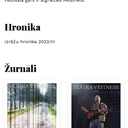
Festivāla gars ir atgriezies Helsinkos
Hronika
Izrāžu hronika 2023/III
Žurnāli