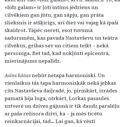
«līdz galam» ir ļoti intīms jēdziens un
cilvēkiem gan jūtu, gan sāpju, gan prāta
slieksnis ir atšķirīgs, arī diez vai vajag kā īpaši
skaidrot. Tāpēc nereti, esot tuvumā
sadursmēm, kas pavada Nastavševu un teātra
cilvēkus, gribas sev un citiem teikt – nekā
personīga. Bet tad, kad nokļūsti epicentrā,
mierinājums nepalīdz.
Asins kāzas
nebūt netapa harmoniski. Un
vienlaikus tās tapa harmoniskāk nekā jebkas
cits Nastavševa daiļradē, jo, pirmkārt, izrādes
pamatā bija luga, otrkārt, Lorkas pasaules
uztverē un dzīves gājumā ir tik daudz paralēļu
ar paša režisora dzīvi, ka – ja mēs ticētu
reinkarnācijai, tad... Lai gan, kā vēstī