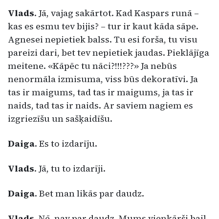
Vlads
. Jā, vajag sakārtot. Kad Kaspars runā –
kas es esmu tev bijis? – tur ir kaut kāda sāpe.
Agnesei nepietiek balss. Tu esi forša, tu visu
pareizi dari, bet tev nepietiek jaudas. Pieklājīga
meitene. «Kāpēc tu nāci?!!!???» Ja nebūs
nenormāla izmisuma, viss būs dekoratīvi. Ja
tas ir maigums, tad tas ir maigums, ja tas ir
naids, tad tas ir naids. Ar saviem nagiem es
izgriezīšu un sašķaidīšu.
Daiga
. Es to izdarīju.
Vlads
. Jā, tu to izdarīji.
Daiga
. Bet man likās par daudz.
Vlads
. Nē, nav par daudz. Mums vienkārši bail,