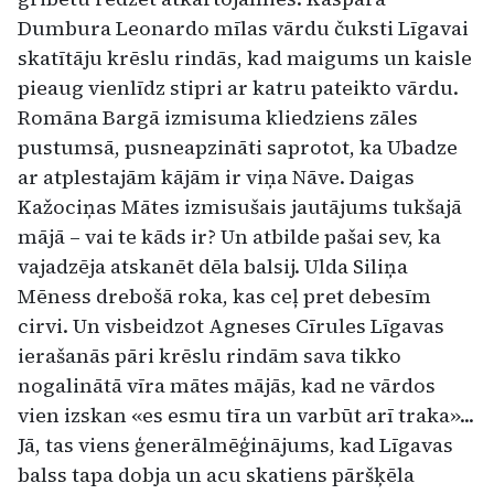
Dumbura Leonardo mīlas vārdu čuksti Līgavai
skatītāju krēslu rindās, kad maigums un kaisle
pieaug vienlīdz stipri ar katru pateikto vārdu.
Romāna Bargā izmisuma kliedziens zāles
pustumsā, pusneapzināti saprotot, ka Ubadze
ar atplestajām kājām ir viņa Nāve. Daigas
Kažociņas Mātes izmisušais jautājums tukšajā
mājā – vai te kāds ir? Un atbilde pašai sev, ka
vajadzēja atskanēt dēla balsij. Ulda Siliņa
Mēness drebošā roka, kas ceļ pret debesīm
cirvi. Un visbeidzot Agneses Cīrules Līgavas
ierašanās pāri krēslu rindām sava tikko
nogalinātā vīra mātes mājās, kad ne vārdos
vien izskan «es esmu tīra un varbūt arī traka»...
Jā, tas viens ģenerālmēģinājums, kad Līgavas
balss tapa dobja un acu skatiens pāršķēla