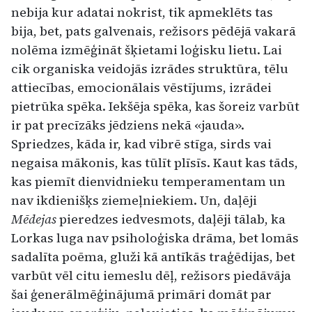
nebija kur adatai nokrist, tik apmeklēts tas
bija, bet, pats galvenais, režisors pēdējā vakarā
nolēma izmēģināt šķietami loģisku lietu. Lai
cik organiska veidojās izrādes struktūra, tēlu
attiecības, emocionālais vēstījums, izrādei
pietrūka spēka. Iekšēja spēka, kas šoreiz varbūt
ir pat precīzāks jēdziens nekā «jauda».
Spriedzes, kāda ir, kad vibrē stīga, sirds vai
negaisa mākonis, kas tūlīt plīsīs. Kaut kas tāds,
kas piemīt dienvidnieku temperamentam un
nav ikdienišķs ziemeļniekiem. Un, daļēji
Mēdejas
pieredzes iedvesmots, daļēji tālab, ka
Lorkas luga nav psiholoģiska drāma, bet lomās
sadalīta poēma, gluži kā antīkās traģēdijas, bet
varbūt vēl citu iemeslu dēļ, režisors piedāvāja
šai ģenerālmēģinājumā primāri domāt par