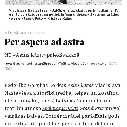
Vladislavs Nastavševs: «Uzkāpiens uz skatuves ir notikums. Tu
uznāc uz skatuves, un notiek brīnumu lietas.» Skats no izrādes
«Asins kāzas». Foto – Kristaps Kalns
MĒĢINĀJUMU EFEKTS
Per aspera ad astra
NT «Asins kāzu» priekšvakarā
Ieva Struka,
teātra zinātniece, «Teātra Vēstneša» redaktore
2017/I
(125)
Federiko Garsijas Lorkas
Asins kāzas
Vladislava
Nastavševa autorībā (režija, telpas un kostīmu
ideja, mūzika, balss) Latvijas Nacionālajam
teātrim atnesa
Spēlmaņu nakts
Grand Prix
un vēl
vairākas balvas. Tomēr izrādei parādītais gods
no kritiķu un publikas puses ir tikai daļa no