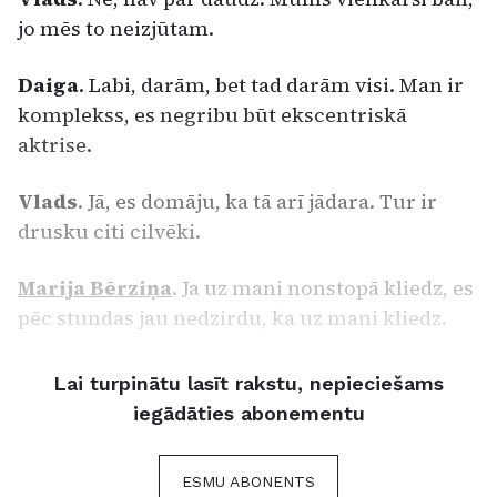
jo mēs to neizjūtam.
Daiga
. Labi, darām, bet tad darām visi. Man ir
komplekss, es negribu būt ekscentriskā
aktrise.
Vlads
. Jā, es domāju, ka tā arī jādara. Tur ir
drusku citi cilvēki.
Marija Bērziņa
. Ja uz mani nonstopā kliedz, es
pēc stundas jau nedzirdu, ka uz mani kliedz.
Lai turpinātu lasīt rakstu, nepieciešams
iegādāties abonementu
ESMU ABONENTS