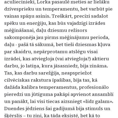
aculiecinieki, Lorka pasaulē meties ar lielāku
dzīvesprieku un temperamentu, bet varbūt pie
vainas spāņu asinis. Treškārt, precīzi sadalot
spēku un enerģiju, kas būs vajadzīgi izrādes
mēģināšanai, daļu dziesmu režisors
sakomponēja jau pirms mēģinājumu perioda,
daļu - pašā tā sākumā, bet tieši dziesmas kļuva
par skaidru, nepārprotamu atslēgu visai
izrādei, kas atviegloja (vai atviegloja?) aktieru
darbu, jo latiņa, kura jāsasniedz, bija zināma.
Tas, kas darbu sarežģīja, neapspriežot
cilvēciskas rakstura īpašības, bija tas, kā
dažāda kalibra temperamentus, profesionālo
pieredzi un jūtīguma pakāpi apvienot ansamblī
un panākt, lai visi tiecas aizsniegt «līdz galam».
Duendes jēdziens šai gadījumā bija stimuls un
šķērslis – tu zini, ka tāda eksistē, bet kā to