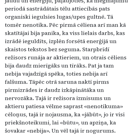
jaudu un enerģiju, paļaujoties, ka mēģinājumu
periodā sastrādātais tēlu attiecībās pats
organiski iegulsies lugas/upes gultnē. Tā
tomēr nenotika. Pēc pirmā cēliena arī man kā
skatītājai bija panika, ka viss lielais darbs, kas
izrādē ieguldīts, izplēn forsētā enerģijā un
skaistos tekstos bez seguma. Starpbrīdī
režisors runāja ar aktieriem, un otrais cēliens
bija daudz mierīgāks un tīrāks. Pat ja tam
nebija vajadzīgā spēka, toties nebija arī
falšuma. Tāpēc otrā saruna naktī pirms
pirmizrādes ir daudz izkāpinātāka un
nervozāka. Tajā ir režisora izmisums un
aktieru patiesa vēlme saprast «nenotikuma»
cēloņus, tajā ir nojausma, ka «jābūt», jo ir visi
priekšnoteikumi, lai «būtu», un apziņa, ka
šovakar «nebija». Un vēl tajā ir nogurums.