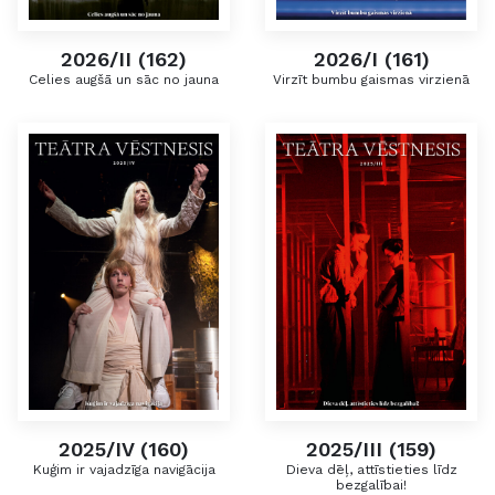
2026/II (162)
2026/I (161)
Celies augšā un sāc no jauna
Virzīt bumbu gaismas virzienā
2025/IV (160)
2025/III (159)
Kuģim ir vajadzīga navigācija
Dieva dēļ, attīstieties līdz
bezgalībai!