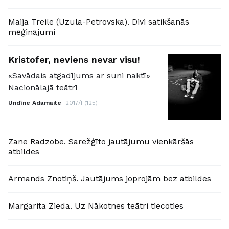
Maija Treile (Uzula-Petrovska). Divi satikšanās
mēģinājumi
Kristofer, neviens nevar visu!
«Savādais atgadījums ar suni naktī»
Nacionālajā teātrī
Undīne Adamaite
2017/I (125)
Zane Radzobe. Sarežģīto jautājumu vienkāršās
atbildes
Armands Znotiņš. Jautājums joprojām bez atbildes
Margarita Zieda. Uz Nākotnes teātri tiecoties