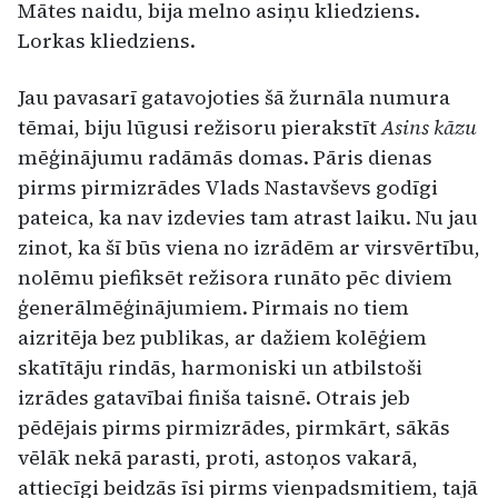
Mātes naidu, bija melno asiņu kliedziens.
Lorkas kliedziens.
Jau pavasarī gatavojoties šā žurnāla numura
tēmai, biju lūgusi režisoru pierakstīt
Asins kāzu
mēģinājumu radāmās domas. Pāris dienas
pirms pirmizrādes Vlads Nastavševs godīgi
pateica, ka nav izdevies tam atrast laiku. Nu jau
zinot, ka šī būs viena no izrādēm ar virsvērtību,
nolēmu piefiksēt režisora runāto pēc diviem
ģenerālmēģinājumiem. Pirmais no tiem
aizritēja bez publikas, ar dažiem kolēģiem
skatītāju rindās, harmoniski un atbilstoši
izrādes gatavībai finiša taisnē. Otrais jeb
pēdējais pirms pirmizrādes, pirmkārt, sākās
vēlāk nekā parasti, proti, astoņos vakarā,
attiecīgi beidzās īsi pirms vienpadsmitiem, tajā