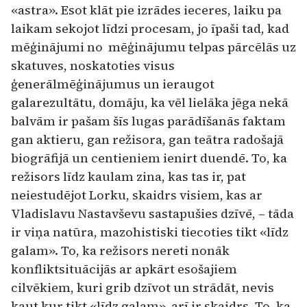
«astra». Esot klāt pie izrādes ieceres, laiku pa
laikam sekojot līdzi procesam, jo īpaši tad, kad
mēģinājumi no mēģinājumu telpas pārcēlās uz
skatuves, noskatoties visus
ģenerālmēģinājumus un ieraugot
galarezultātu, domāju, ka vēl lielāka jēga nekā
balvām ir pašam šīs lugas parādīšanās faktam
gan aktieru, gan režisora, gan teātra radošajā
biogrāfijā un centieniem ienirt duendē. To, ka
režisors līdz kaulam zina, kas tas ir, pat
neiestudējot Lorku, skaidrs visiem, kas ar
Vladislavu Nastavševu sastapušies dzīvē, – tāda
ir viņa natūra, mazohistiski tiecoties tikt «līdz
galam». To, ka režisors nereti nonāk
konfliktsituācijās ar apkārt esošajiem
cilvēkiem, kuri grib dzīvot un strādāt, nevis
kaut kur tikt «līdz galam», arī ir skaidrs. To, ka