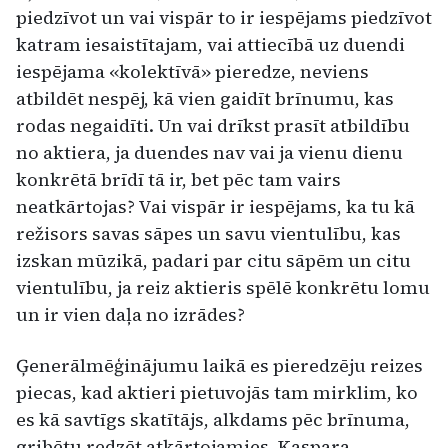
piedzīvot un vai vispār to ir iespējams piedzīvot
katram iesaistītajam, vai attiecībā uz duendi
iespējama «kolektīvā» pieredze, neviens
atbildēt nespēj, kā vien gaidīt brīnumu, kas
rodas negaidīti. Un vai drīkst prasīt atbildību
no aktiera, ja duendes nav vai ja vienu dienu
konkrētā brīdī tā ir, bet pēc tam vairs
neatkārtojas? Vai vispār ir iespējams, ka tu kā
režisors savas sāpes un savu vientulību, kas
izskan mūzikā, padari par citu sāpēm un citu
vientulību, ja reiz aktieris spēlē konkrētu lomu
un ir vien daļa no izrādes?
Ģenerālmēģinājumu laikā es pieredzēju reizes
piecas, kad aktieri pietuvojās tam mirklim, ko
es kā savtīgs skatītājs, alkdams pēc brīnuma,
gribētu redzēt atkārtojamies. Kaspara