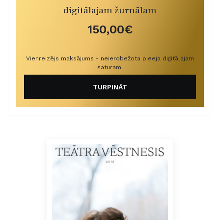
digitālajam žurnālam
150,00€
Vienreizējs maksājums - neierobežota pieeja digitālajam
saturam.
TURPINĀT