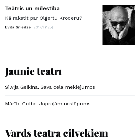
Teātris un mīlestība
Kā rakstīt par Oļģertu Kroderu?
Evita Sniedze
2017/I (125)
Jaunie teātrī
Silvija Geikina. Sava ceļa meklējumos
Mārīte Gulbe. Joprojām noslēpums
Vārds teātra cilvēkiem