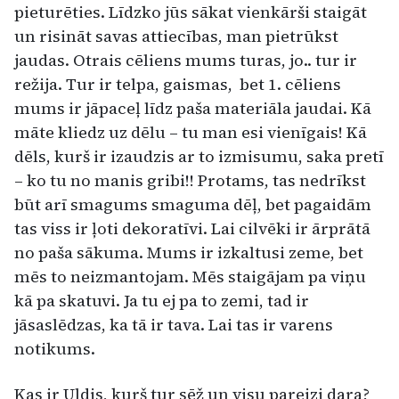
pieturēties. Līdzko jūs sākat vienkārši staigāt
un risināt savas attiecības, man pietrūkst
jaudas. Otrais cēliens mums turas, jo.. tur ir
režija. Tur ir telpa, gaismas, bet 1. cēliens
mums ir jāpaceļ līdz paša materiāla jaudai. Kā
māte kliedz uz dēlu – tu man esi vienīgais! Kā
dēls, kurš ir izaudzis ar to izmisumu, saka pretī
– ko tu no manis gribi!! Protams, tas nedrīkst
būt arī smagums smaguma dēļ, bet pagaidām
tas viss ir ļoti dekoratīvi. Lai cilvēki ir ārprātā
no paša sākuma. Mums ir izkaltusi zeme, bet
mēs to neizmantojam. Mēs staigājam pa viņu
kā pa skatuvi. Ja tu ej pa to zemi, tad ir
jāsaslēdzas, ka tā ir tava. Lai tas ir varens
notikums.
Kas ir Uldis, kurš tur sēž un visu pareizi dara?