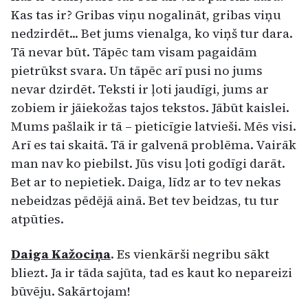
Kas tas ir? Gribas viņu nogalināt, gribas viņu
nedzirdēt... Bet jums vienalga, ko viņš tur dara.
Tā nevar būt. Tāpēc tam visam pagaidām
pietrūkst svara. Un tāpēc arī pusi no jums
nevar dzirdēt. Teksti ir ļoti jaudīgi, jums ar
zobiem ir jāiekožas tajos tekstos. Jābūt kaislei.
Mums pašlaik ir tā – pieticīgie latvieši. Mēs visi.
Arī es tai skaitā. Tā ir galvenā problēma. Vairāk
man nav ko piebilst. Jūs visu ļoti godīgi darāt.
Bet ar to nepietiek. Daiga, līdz ar to tev nekas
nebeidzas pēdējā ainā. Bet tev beidzas, tu tur
atpūties.
Daiga Kažociņa
. Es vienkārši negribu sākt
bliezt. Ja ir tāda sajūta, tad es kaut ko nepareizi
būvēju. Sakārtojam!