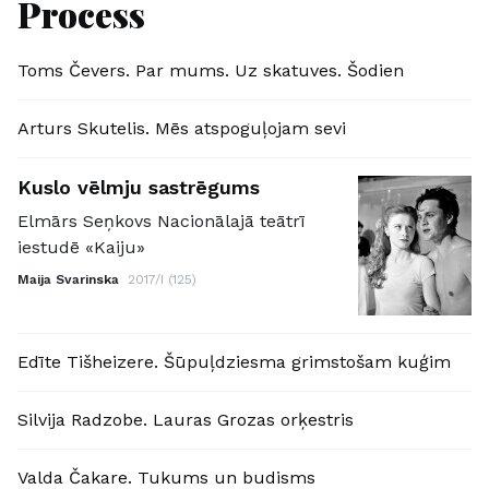
Process
Toms Čevers. Par mums. Uz skatuves. Šodien
Arturs Skutelis. Mēs atspoguļojam sevi
Kuslo vēlmju sastrēgums
Elmārs Seņkovs Nacionālajā teātrī
iestudē «Kaiju»
Maija Svarinska
2017/I (125)
Edīte Tišheizere. Šūpuļdziesma grimstošam kuģim
Silvija Radzobe. Lauras Grozas orķestris
Valda Čakare. Tukums un budisms