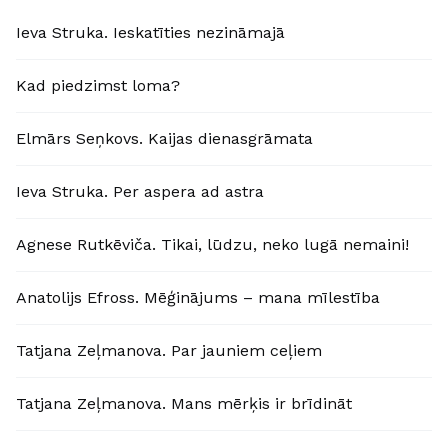
Ieva Struka. Ieskatīties nezināmajā
Kad piedzimst loma?
Elmārs Seņkovs. Kaijas dienasgrāmata
Ieva Struka. Per aspera ad astra
Agnese Rutkēviča. Tikai, lūdzu, neko lugā nemaini!
Anatolijs Efross. Mēģinājums – mana mīlestība
Tatjana Zeļmanova. Par jauniem ceļiem
Tatjana Zeļmanova. Mans mērķis ir brīdināt