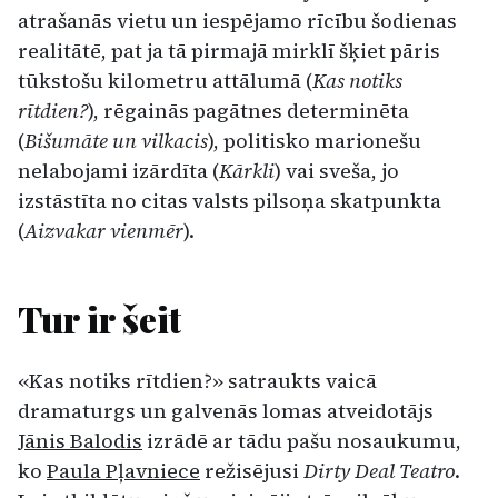
atrašanās vietu un iespējamo rīcību šodienas
realitātē, pat ja tā pirmajā mirklī šķiet pāris
tūkstošu kilometru attālumā (
Kas notiks
rītdien?
), rēgainās pagātnes determinēta
(
Bišumāte un vilkacis
), politisko marionešu
nelabojami izārdīta (
Kārkli
) vai sveša, jo
izstāstīta no citas valsts pilsoņa skatpunkta
(
Aizvakar vienmēr
).
Tur ir šeit
«Kas notiks rītdien?» satraukts vaicā
dramaturgs un galvenās lomas atveidotājs
Jānis Balodis
izrādē ar tādu pašu nosaukumu,
ko
Paula Pļavniece
režisējusi
Dirty Deal Teatro
.