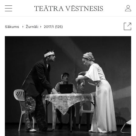
Sākums
Žurnāli
2017/I (125)