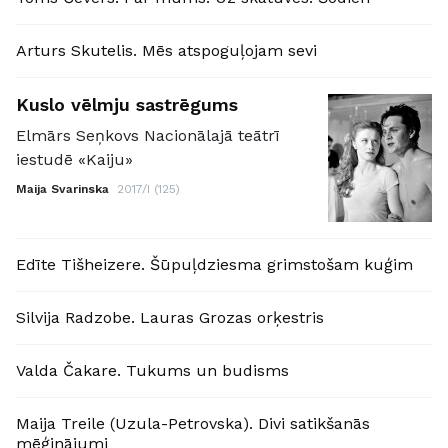
Arturs Skutelis. Mēs atspoguļojam sevi
Kuslo vēlmju sastrēgums
Elmārs Seņkovs Nacionālajā teātrī
iestudē «Kaiju»
Maija Svarinska
2017/I (125)
Edīte Tišheizere. Šūpuļdziesma grimstošam kuģim
Silvija Radzobe. Lauras Grozas orķestris
Valda Čakare. Tukums un budisms
Maija Treile (Uzula-Petrovska). Divi satikšanās
mēģinājumi