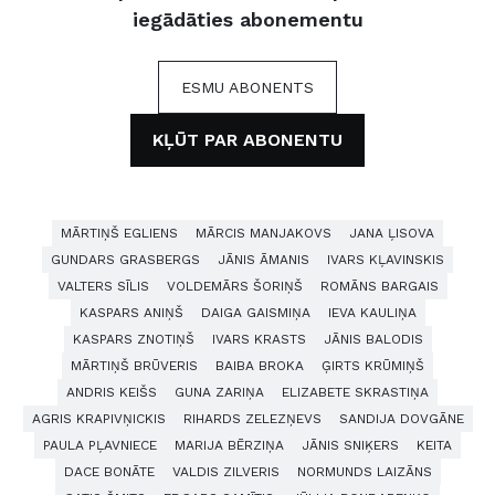
iegādāties abonementu
ESMU ABONENTS
KĻŪT PAR ABONENTU
MĀRTIŅŠ EGLIENS
MĀRCIS MANJAKOVS
JANA ĻISOVA
GUNDARS GRASBERGS
JĀNIS ĀMANIS
IVARS KĻAVINSKIS
VALTERS SĪLIS
VOLDEMĀRS ŠORIŅŠ
ROMĀNS BARGAIS
KASPARS ANIŅŠ
DAIGA GAISMIŅA
IEVA KAULIŅA
KASPARS ZNOTIŅŠ
IVARS KRASTS
JĀNIS BALODIS
MĀRTIŅŠ BRŪVERIS
BAIBA BROKA
ĢIRTS KRŪMIŅŠ
ANDRIS KEIŠS
GUNA ZARIŅA
ELIZABETE SKRASTIŅA
AGRIS KRAPIVŅICKIS
RIHARDS ZELEZŅEVS
SANDIJA DOVGĀNE
PAULA PĻAVNIECE
MARIJA BĒRZIŅA
JĀNIS SNIĶERS
KEITA
DACE BONĀTE
VALDIS ZILVERIS
NORMUNDS LAIZĀNS