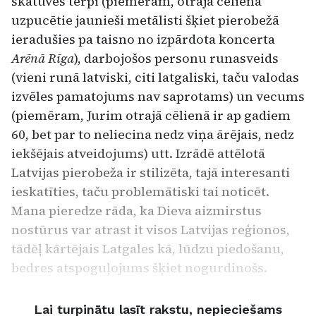
skatuves tērpi (piemēram, otrajā cēlienā
uzpucētie jaunieši metālisti šķiet pierobežā
ieradušies pa taisno no izpārdota koncerta
Arēnā Rīga
), darbojošos personu runasveids
(vieni runā latviski, citi latgaliski, taču valodas
izvēles pamatojums nav saprotams) un vecums
(piemēram, Jurim otrajā cēlienā ir ap gadiem
60, bet par to neliecina nedz viņa ārējais, nedz
iekšējais atveidojums) utt. Izrādē attēlotā
Latvijas pierobeža ir stilizēta, tajā interesanti
ieskatīties, taču problemātiski tai noticēt.
Mana pieredze rāda, ka Dieva aizmirstus
nostūrus var atrast it visos Latvijas reģionos,
tādēļ kārtējais Latgales kā, lūdzu piedošanu,
bedres atspoguļojums šķiet nogurdinošs.
Lai turpinātu lasīt rakstu, nepieciešams