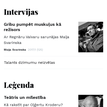
Intervijas
Gribu pumpēt muskuļus kā
režisors
Ar Regnāru Vaivaru sarunājas Maija
Svarinska
Maija Svarinska
2017/I (125)
Talants dzimumu neizvēlas
Leģenda
Teātris un mīlestība
Kā rakstīt par Oļģertu Kroderu?