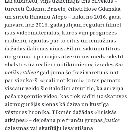
Lai atbildētu, viņš uzaicinājis trīs cilvēkus –
turcieti Čidemu Briselē, čīlieti Hosē Gdaņskā
un sīrieti Rihamu Alepo – laikā no 2016. gada
janvāra līdz 2016. gada jūlijam regulāri filmēt
īsus videomateriālus, kuros viņi prognozēs
rītdienu, izjautās par to citus un iemūžinās
dažādas ikdienas ainas. Filmu sākumu titros
un grāmatu pirmajos atvērumos mēdz rakstīt
«balstīts uz reāliem notikumiem», izrādes
Kas
notiks rītdien?
gadījumā šo frāzi varētu īsināt
par vienkārši «reāli notikumi», jo tās pamatu
viscaur veido šie Balodim atsūtītie, kā arī viņa
paša uzņemtie video, kas tiek rādīti uz skatuves
aizmugurējās sienas kā dzīva un kustīga
vēstures hronika. Tikmēr dažādas «liriskās
atkāpes» – dejošana pie franču grupas
Justice
dziesmas vai skatītāju iesaistīšana