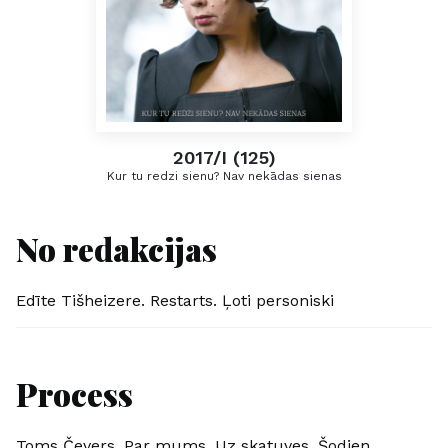
2017/I (125)
Kur tu redzi sienu? Nav nekādas sienas
No redakcijas
Edīte Tišheizere. Restarts. Ļoti personiski
Process
Toms Čevers. Par mums. Uz skatuves. Šodien