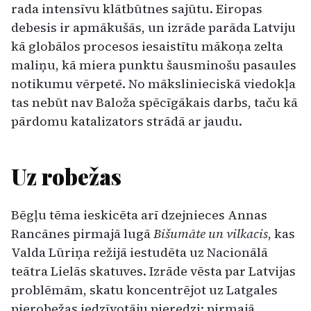
rada intensīvu klātbūtnes sajūtu. Eiropas
debesis ir apmākušās, un izrāde parāda Latviju
kā globālos procesos iesaistītu mākoņa zelta
maliņu, kā miera punktu šausminošu pasaules
notikumu vērpetē. No mākslinieciskā viedokļa
tas nebūt nav Baloža spēcīgākais darbs, taču kā
pārdomu katalizators strādā ar jaudu.
Uz robežas
Bēgļu tēma ieskicēta arī dzejnieces Annas
Rancānes pirmajā lugā
Bišumāte un vilkacis
, kas
Valda Lūriņa režijā iestudēta uz Nacionālā
teātra Lielās skatuves. Izrāde vēsta par Latvijas
problēmām, skatu koncentrējot uz Latgales
pierobežas iedzīvotāju pieredzi: pirmajā