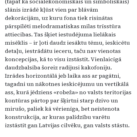
(tāpat kā sociālekonomiskais un simboliskais)
slānis izrādē kļūst vien par blāvām
dekorācijām, uz kuru fona tiek risinātas
pārspīlēti melodramatiskas mīlas trīsstūra
attiecības. Tas šķiet iestudējuma lielākais
misēklis – ir ļoti daudz iesāktu tēmu, ieskicētu
detaļu, iestrādātu ieceru, taču nav vienotas
koncepcijas, kā to visu izstāstīt. Vienlaicīgā
daudzbalsība šoreiz radījusi kakofoniju.
Izrādes horizontālā jeb laika ass ar pagātni,
tagadni un nākotnes ieskicējumu un vertikālā
ass, kurā jēdziens «robeža» no valsts teritorijas
kontūras pārtop par šķirtni starp dzīvo un
mirušo, paliek kā vērienīga, bet neīstenota
konstrukcija, ar kuras palīdzību varētu
izstāstīt gan Latvijas cilvēku, gan valsts stāstu.