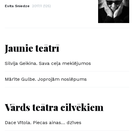
Evita Sniedze
2017/I (125)
Jaunie teātrī
Silvija Geikina. Sava ceļa meklējumos
Mārīte Gulbe. Joprojām noslēpums
Vārds teātra cilvēkiem
Dace Vītola. Piecas ainas… dzīves