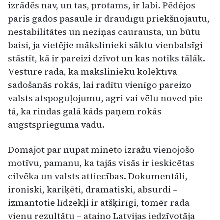
izrādēs nav, un tas, protams, ir labi. Pēdējos
pāris gados pasaule ir draudīgu priekšnojautu,
nestabilitātes un neziņas caurausta, un būtu
baisi, ja vietējie mākslinieki sāktu vienbalsīgi
stāstīt, kā ir pareizi dzīvot un kas notiks tālāk.
Vēsture rāda, ka mākslinieku kolektīvā
sadošanās rokās, lai radītu vienīgo pareizo
valsts atspoguļojumu, agri vai vēlu noved pie
tā, ka rindas galā kāds paņem rokās
augstsprieguma vadu.
Domājot par nupat minēto izrāžu vienojošo
motīvu, pamanu, ka tajās visās ir ieskicētas
cilvēka un valsts attiecības. Dokumentāli,
ironiski, kariķēti, dramatiski, absurdi –
izmantotie līdzekļi ir atšķirīgi, tomēr rada
vienu rezultātu – ataino Latvijas iedzīvotāja