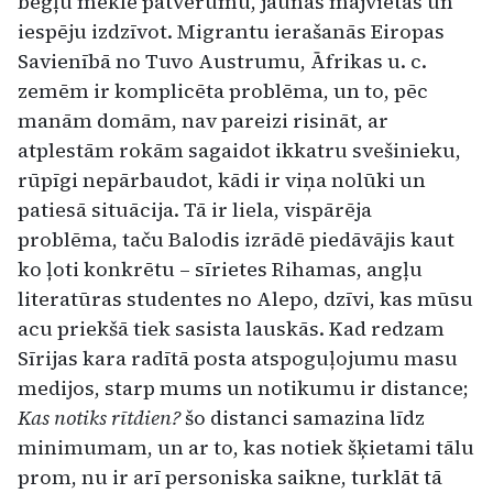
bēgļu meklē patvērumu, jaunas mājvietas un
iespēju izdzīvot. Migrantu ierašanās Eiropas
Savienībā no Tuvo Austrumu, Āfrikas u. c.
zemēm ir komplicēta problēma, un to, pēc
manām domām, nav pareizi risināt, ar
atplestām rokām sagaidot ikkatru svešinieku,
rūpīgi nepārbaudot, kādi ir viņa nolūki un
patiesā situācija. Tā ir liela, vispārēja
problēma, taču Balodis izrādē piedāvājis kaut
ko ļoti konkrētu – sīrietes Rihamas, angļu
literatūras studentes no Alepo, dzīvi, kas mūsu
acu priekšā tiek sasista lauskās. Kad redzam
Sīrijas kara radītā posta atspoguļojumu masu
medijos, starp mums un notikumu ir distance;
Kas notiks rītdien?
šo distanci samazina līdz
minimumam, un ar to, kas notiek šķietami tālu
prom, nu ir arī personiska saikne, turklāt tā