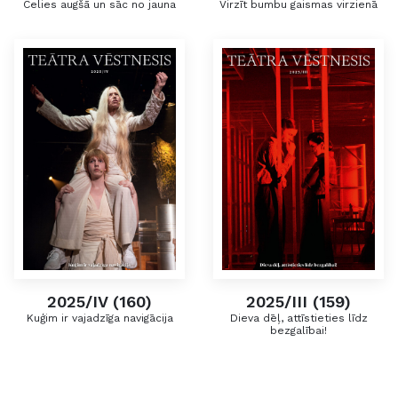
Celies augšā un sāc no jauna
Virzīt bumbu gaismas virzienā
2025/IV (160)
2025/III (159)
Kuģim ir vajadzīga navigācija
Dieva dēļ, attīstieties līdz
bezgalībai!