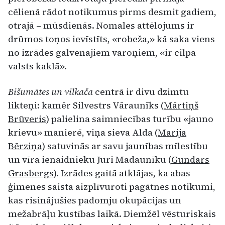
cēlienā rādot notikumus pirms desmit gadiem,
otrajā – mūsdienās. Nomales attēlojums ir
drūmos toņos ievīstīts, «robeža,» kā saka viens
no izrādes galvenajiem varoņiem, «ir cilpa
valsts kaklā».
Bišumātes un vilkača
centrā ir divu dzimtu
likteņi: kamēr Silvestrs Vāraunīks (
Mārtiņš
Brūveris
) palielina saimniecības turību «jauno
krievu» manierē, viņa sieva Alda (
Marija
Bērziņa
) satuvinās ar savu jaunības mīlestību
un vīra ienaidnieku Juri Madaunīku (
Gundars
Grasbergs
). Izrādes gaitā atklājas, ka abas
ģimenes saista aizplīvuroti pagātnes notikumi,
kas risinājušies padomju okupācijas un
mežabrāļu kustības laikā. Diemžēl vēsturiskais