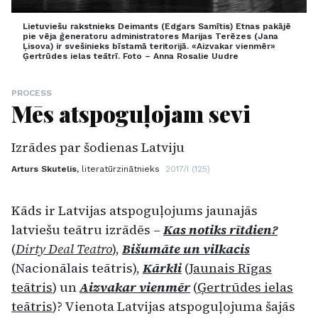
Lietuviešu rakstnieks Deimants (Edgars Samītis) Etnas pakājē
pie vēja ģeneratoru administratores Marijas Terēzes (Jana
Ļisova) ir svešinieks bīstamā teritorijā. «Aizvakar vienmēr»
Ģertrūdes ielas teātrī. Foto – Anna Rosalie Uudre
PROCESS
Mēs atspoguļojam sevi
Izrādes par šodienas Latviju
Arturs Skutelis,
literatūrzinātnieks
2017/I (125)
Kāds ir Latvijas atspoguļojums jaunajās
latviešu teātru izrādēs –
Kas notiks rītdien?
(
Dirty Deal Teatro
),
Bišumāte un vilkacis
(Nacionālais teātris),
Kārkli
(
Jaunais Rīgas
teātris
) un
Aizvakar vienmēr
(
Ģertrūdes ielas
teātris
)? Vienota Latvijas atspoguļojuma šajās