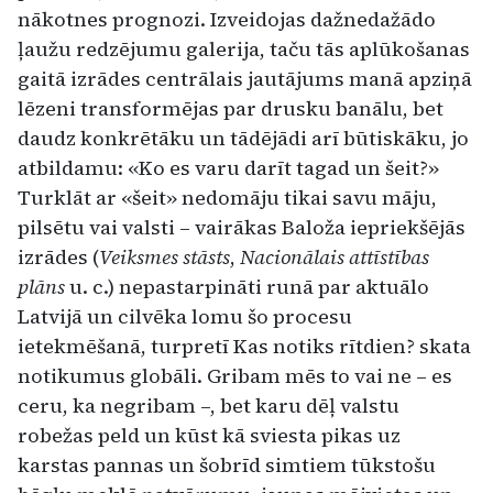
nākotnes prognozi. Izveidojas dažnedažādo
ļaužu redzējumu galerija, taču tās aplūkošanas
gaitā izrādes centrālais jautājums manā apziņā
lēzeni transformējas par drusku banālu, bet
daudz konkrētāku un tādējādi arī būtiskāku, jo
atbildamu: «Ko es varu darīt tagad un šeit?»
Turklāt ar «šeit» nedomāju tikai savu māju,
pilsētu vai valsti – vairākas Baloža iepriekšējās
izrādes (
Veiksmes stāsts
,
Nacionālais attīstības
plāns
u. c.) nepastarpināti runā par aktuālo
Latvijā un cilvēka lomu šo procesu
ietekmēšanā, turpretī Kas notiks rītdien? skata
notikumus globāli. Gribam mēs to vai ne – es
ceru, ka negribam –, bet karu dēļ valstu
robežas peld un kūst kā sviesta pikas uz
karstas pannas un šobrīd simtiem tūkstošu