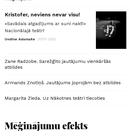
Kristofer, neviens nevar visu!
«Savādais atgadījums ar suni naktī»
Nacionālajā teātrī
Undīne Adamaite
2017/I (125)
Zane Radzobe. Sarežģīto jautājumu vienkāršās
atbildes
Armands Znotiņš. Jautājums joprojām bez atbildes
Margarita Zieda. Uz Nākotnes teātri tiecoties
Mēģinājumu efekts