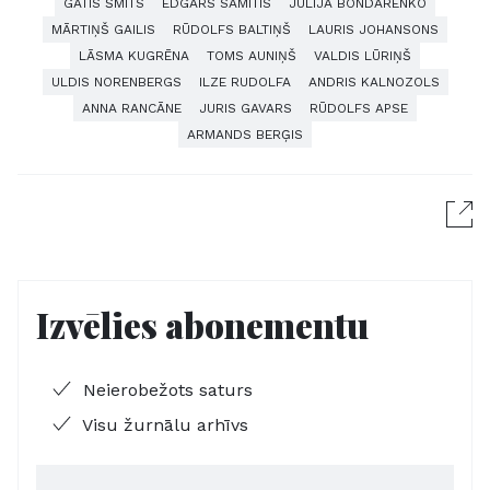
GATIS ŠMITS
EDGARS SAMĪTIS
JŪLIJA BONDARENKO
MĀRTIŅŠ GAILIS
RŪDOLFS BALTIŅŠ
LAURIS JOHANSONS
LĀSMA KUGRĒNA
TOMS AUNIŅŠ
VALDIS LŪRIŅŠ
ULDIS NORENBERGS
ILZE RUDOLFA
ANDRIS KALNOZOLS
ANNA RANCĀNE
JURIS GAVARS
RŪDOLFS APSE
ARMANDS BERĢIS
Izvēlies abonementu
Neierobežots saturs
Visu žurnālu arhīvs