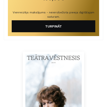
Vienreizējs maksājums - neierobežota pieeja digitālajam
saturam.
TURPINĀT