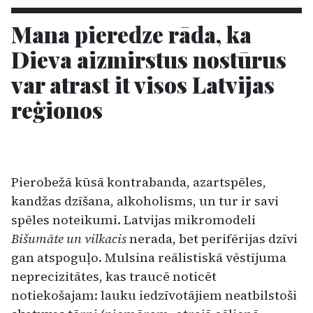
Mana pieredze rāda, ka
Dieva aizmirstus nostūrus
var atrast it visos Latvijas
reģionos
Pierobežā kūsā kontrabanda, azartspēles,
kandžas dzīšana, alkoholisms, un tur ir savi
spēles noteikumi. Latvijas mikromodeli
Bišumāte un vilkacis
nerada, bet perifērijas dzīvi
gan atspoguļo. Mulsina reālistiskā vēstījuma
neprecizitātes, kas traucē noticēt
notiekošajam: lauku iedzīvotājiem neatbilstoši