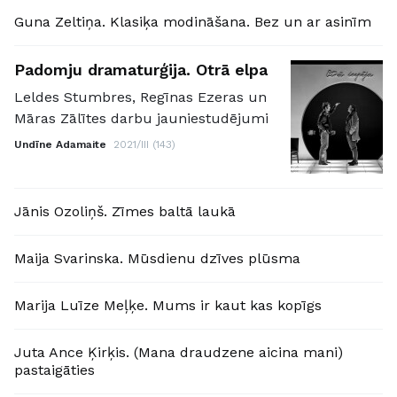
Guna Zeltiņa. Klasiķa modināšana. Bez un ar asinīm
Padomju dramaturģija. Otrā elpa
Leldes Stumbres, Regīnas Ezeras un
Māras Zālītes darbu jauniestudējumi
Undīne Adamaite
2021/III (143)
Jānis Ozoliņš. Zīmes baltā laukā
Maija Svarinska. Mūsdienu dzīves plūsma
Marija Luīze Meļķe. Mums ir kaut kas kopīgs
Juta Ance Ķirķis. (Mana draudzene aicina mani)
pastaigāties