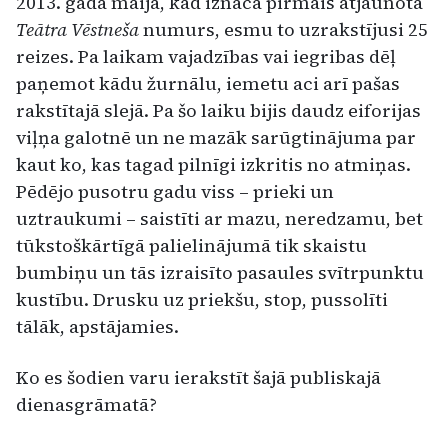
2013. gada maija, kad iznāca pirmais atjaunotā
Teātra Vēstneša
numurs, esmu to uzrakstījusi 25
reizes. Pa laikam vajadzības vai iegribas dēļ
paņemot kādu žurnālu, iemetu aci arī pašas
rakstītajā slejā. Pa šo laiku bijis daudz eiforijas
viļņa galotnē un ne mazāk sarūgtinājuma par
kaut ko, kas tagad pilnīgi izkritis no atmiņas.
Pēdējo pusotru gadu viss – prieki un
uztraukumi – saistīti ar mazu, neredzamu, bet
tūkstoškārtīgā palielinājumā tik skaistu
bumbiņu un tās izraisīto pasaules svītrpunktu
kustību. Drusku uz priekšu, stop, pussolīti
tālāk, apstājamies.
Ko es šodien varu ierakstīt šajā publiskajā
dienasgrāmatā?