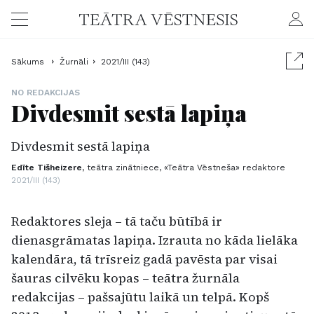
Sākums
Žurnāli
2021/III (143)
NO REDAKCIJAS
Divdesmit sestā lapiņa
Divdesmit sestā lapiņa
Edīte Tišheizere,
teātra zinātniece, «Teātra Vēstneša» redaktore
2021/III (143)
Redaktores sleja – tā taču būtībā ir
dienasgrāmatas lapiņa. Izrauta no kāda lielāka
kalendāra, tā trīsreiz gadā pavēsta par visai
šauras cilvēku kopas – teātra žurnāla
redakcijas – pašsajūtu laikā un telpā. Kopš