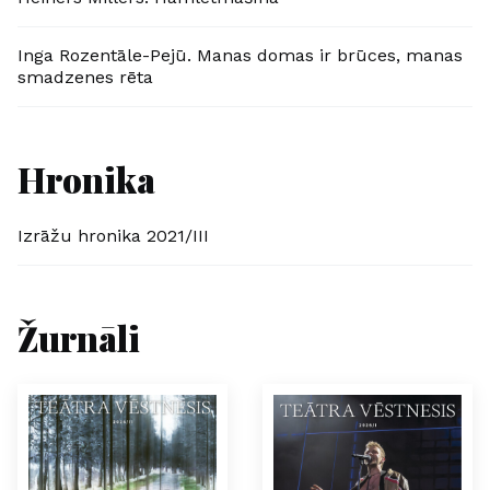
Inga Rozentāle-Pejū. Manas domas ir brūces, manas
smadzenes rēta
Hronika
Izrāžu hronika 2021/III
Žurnāli