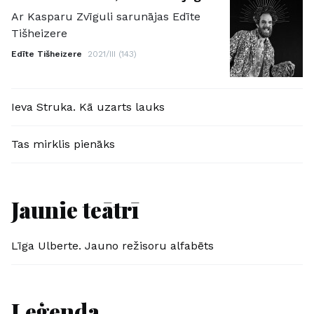
Ar Kasparu Zvīguli sarunājas Edīte
Tišheizere
Edīte Tišheizere
2021/III (143)
Ieva Struka. Kā uzarts lauks
Tas mirklis pienāks
Jaunie teātrī
Līga Ulberte. Jauno režisoru alfabēts
Leģenda