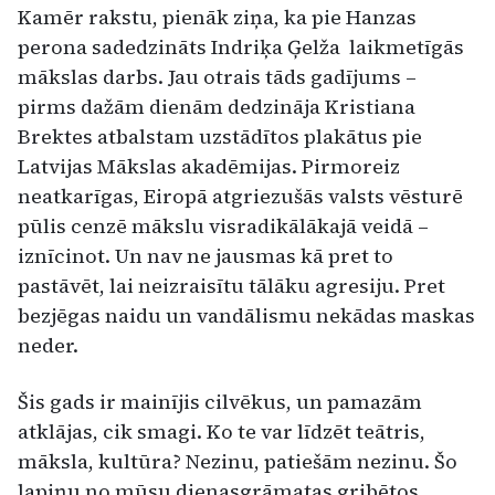
Kamēr rakstu, pienāk ziņa, ka pie Hanzas
perona sadedzināts Indriķa Ģelža laikmetīgās
mākslas darbs. Jau otrais tāds gadījums –
pirms dažām dienām dedzināja Kristiana
Brektes atbalstam uzstādītos plakātus pie
Latvijas Mākslas akadēmijas. Pirmoreiz
neatkarīgas, Eiropā atgriezušās valsts vēsturē
pūlis cenzē mākslu visradikālākajā veidā –
iznīcinot. Un nav ne jausmas kā pret to
pastāvēt, lai neizraisītu tālāku agresiju. Pret
bezjēgas naidu un vandālismu nekādas maskas
neder.
Šis gads ir mainījis cilvēkus, un pamazām
atklājas, cik smagi. Ko te var līdzēt teātris,
māksla, kultūra? Nezinu, patiešām nezinu. Šo
lapiņu no mūsu dienasgrāmatas gribētos