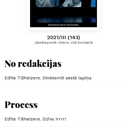
2021/III (143)
Jāieštepselē rūteris citā kontaktā
No redakcijas
Edīte Tišheizere. Divdesmit sestā lapiņa
Process
Edīte Tišheizere. Dzīvs irrrr!