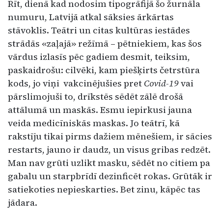
Rīt, dienā kad nodosim tipogrāfijā šo žurnāla
numuru, Latvijā atkal sāksies ārkārtas
stāvoklis. Teātri un citas kultūras iestādes
strādās «zaļajā» režīmā – pētniekiem, kas šos
vārdus izlasīs pēc gadiem desmit, teiksim,
paskaidrošu: cilvēki, kam piešķirts četrstūra
kods, jo viņi vakcinējušies pret
Covid-19
vai
pārslimojuši to, drīkstēs sēdēt zālē drošā
attālumā un maskās. Esmu iepirkusi jauna
veida medicīniskās maskas. Jo teātrī, kā
rakstīju tikai pirms dažiem mēnešiem, ir sācies
restarts, jauno ir daudz, un visus gribas redzēt.
Man nav grūti uzlikt masku, sēdēt no citiem pa
gabalu un starpbrīdī dezinficēt rokas. Grūtāk ir
satiekoties nepieskarties. Bet zinu, kāpēc tas
jādara.