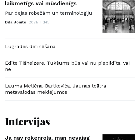
laikmetīgs vai mūsdienīgs
Par dejas robežām un terminoloģiju
Dita Jonīte
2021/III (143)
Lugrades definēšana
Edīte Tišheizere. Tukšums būs vai nu piepildīts, vai
ne
Lauma Mellēna-Bartkeviča. Jaunas teātra
metavalodas meklējumos
Intervijas
Ja nav rokenrola, man nevajag