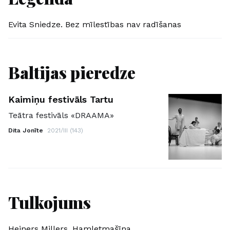
Evita Sniedze. Bez mīlestības nav radīšanas
Baltijas pieredze
Kaimiņu festivāls Tartu
Teātra festivāls «DRAAMA»
Dita Jonīte
2021/III (143)
Tulkojums
Heiners Millers. Hamletmašīna