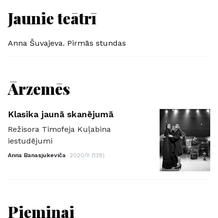
Jaunie teātrī
Anna Šuvajeva. Pirmās stundas
Ārzemēs
Klasika jaunā skanējumā
Režisora Timofeja Kuļabina
iestudējumi
Anna Banasjukeviča
2020/II (138)
Piemiņai