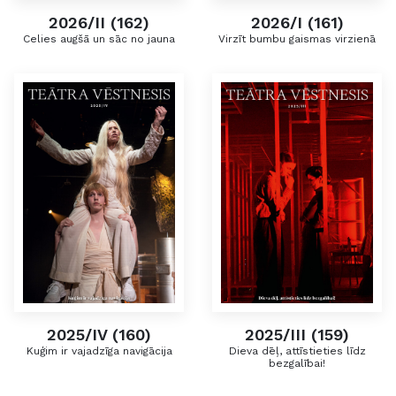
2026/II (162)
2026/I (161)
Celies augšā un sāc no jauna
Virzīt bumbu gaismas virzienā
2025/IV (160)
2025/III (159)
Kuģim ir vajadzīga navigācija
Dieva dēļ, attīstieties līdz
bezgalībai!