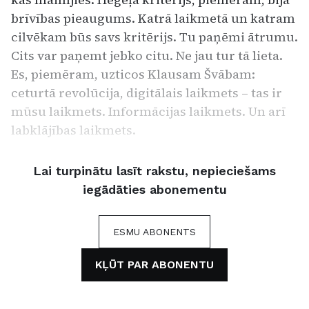
brīvības pieaugums. Katrā laikmetā un katram
cilvēkam būs savs kritērijs. Tu paņēmi ātrumu.
Cits var paņemt jebko citu. Ne jau tur tā lieta.
Es, piemēram, uzticos Klausam Švābam:
ceturtā revolūcija, digitālais laikmets – tas ir
mūsu laikmets. Informācijas laikmets. Un arī
labklājības laikmets.
Lai turpinātu lasīt rakstu, nepieciešams
iegādāties abonementu
ESMU ABONENTS
KĻŪT PAR ABONENTU