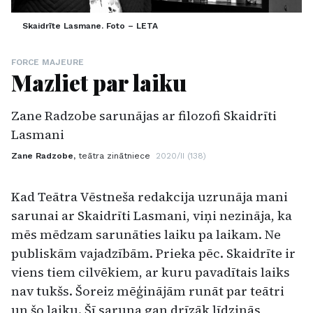
Skaidrīte Lasmane. Foto – LETA
FORCE MAJEURE
Mazliet par laiku
Zane Radzobe sarunājas ar filozofi Skaidrīti
Lasmani
Zane Radzobe,
teātra zinātniece
2020/II (138)
Kad Teātra Vēstneša redakcija uzrunāja mani
sarunai ar Skaidrīti Lasmani, viņi nezināja, ka
mēs mēdzam sarunāties laiku pa laikam. Ne
publiskām vajadzībām. Prieka pēc. Skaidrīte ir
viens tiem cilvēkiem, ar kuru pavadītais laiks
nav tukšs. Šoreiz mēģinājām runāt par teātri
un šo laiku. Šī saruna gan drīzāk līdzinās