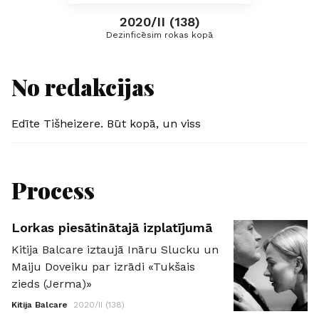
2020/II (138)
Dezinficēsim rokas kopā
No redakcijas
Edīte Tišheizere. Būt kopā, un viss
Process
Lorkas piesātinātajā izplatījumā
Kitija Balcare iztaujā Ināru Slucku un
Maiju Doveiku par izrādi «Tukšais
zieds (Jerma)»
Kitija Balcare
2020/II (138)