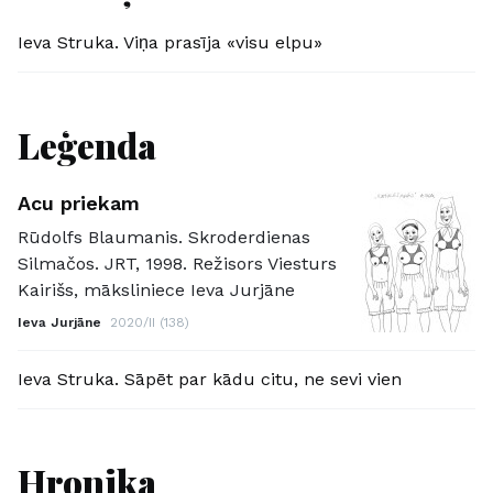
Ieva Struka. Viņa prasīja «visu elpu»
Leģenda
Acu priekam
Rūdolfs Blaumanis. Skroderdienas
Silmačos. JRT, 1998. Režisors Viesturs
Kairišs, māksliniece Ieva Jurjāne
Ieva Jurjāne
2020/II (138)
Ieva Struka. Sāpēt par kādu citu, ne sevi vien
Hronika