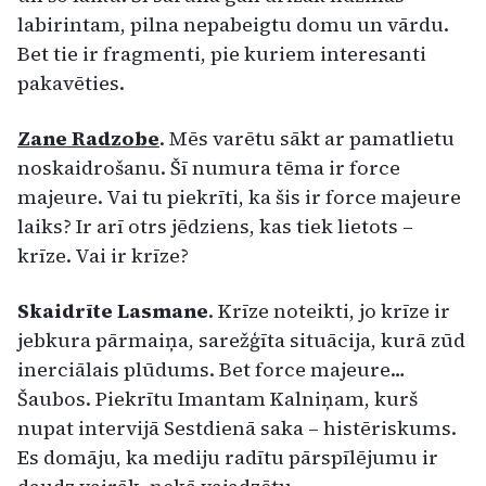
labirintam, pilna nepabeigtu domu un vārdu.
Bet tie ir fragmenti, pie kuriem interesanti
pakavēties.
Zane Radzobe
. Mēs varētu sākt ar pamatlietu
noskaidrošanu. Šī numura tēma ir force
majeure. Vai tu piekrīti, ka šis ir force majeure
laiks? Ir arī otrs jēdziens, kas tiek lietots –
krīze. Vai ir krīze?
Skaidrīte Lasmane
. Krīze noteikti, jo krīze ir
jebkura pārmaiņa, sarežģīta situācija, kurā zūd
inerciālais plūdums. Bet force majeure…
Šaubos. Piekrītu Imantam Kalniņam, kurš
nupat intervijā Sestdienā saka – histēriskums.
Es domāju, ka mediju radītu pārspīlējumu ir