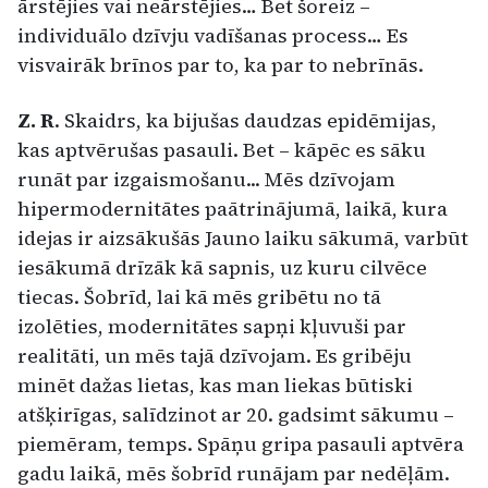
ārstējies vai neārstējies… Bet šoreiz –
individuālo dzīvju vadīšanas process… Es
visvairāk brīnos par to, ka par to nebrīnās.
Z. R
. Skaidrs, ka bijušas daudzas epidēmijas,
kas aptvērušas pasauli. Bet – kāpēc es sāku
runāt par izgaismošanu... Mēs dzīvojam
hipermodernitātes paātrinājumā, laikā, kura
idejas ir aizsākušās Jauno laiku sākumā, varbūt
iesākumā drīzāk kā sapnis, uz kuru cilvēce
tiecas. Šobrīd, lai kā mēs gribētu no tā
izolēties, modernitātes sapņi kļuvuši par
realitāti, un mēs tajā dzīvojam. Es gribēju
minēt dažas lietas, kas man liekas būtiski
atšķirīgas, salīdzinot ar 20. gadsimt sākumu –
piemēram, temps. Spāņu gripa pasauli aptvēra
gadu laikā, mēs šobrīd runājam par nedēļām.