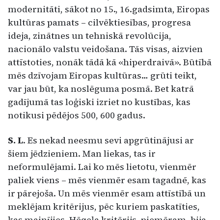
modernitāti, sākot no 15., 16.gadsimta, Eiropas
kultūras pamats – cilvēktiesības, progresa
ideja, zinātnes un tehniskā revolūcija,
nacionālo valstu veidošana. Tās visas, aizvien
attīstoties, nonāk tādā kā «hiperdraivā». Būtībā
mēs dzīvojam Eiropas kultūras… grūti teikt,
var jau būt, ka noslēguma posmā. Bet katrā
gadījumā tas loģiski izriet no kustības, kas
notikusi pēdējos 500, 600 gadus.
S. L
. Es nekad neesmu sevi apgrūtinājusi ar
šiem jēdzieniem. Man liekas, tas ir
neformulējami. Lai ko mēs lietotu, vienmēr
paliek viens – mēs vienmēr esam tagadnē, kas
ir pārejoša. Un mēs vienmēr esam attīstībā un
meklējam kritērijus, pēc kuriem paskatīties,
kas mainījies. Hēgeļa kritērijs, piemēram, bija