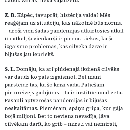
daudz vairāk, nekā vajadzētu.
Z. R
. Kāpēc, tavuprāt, histērija valda? Mēs
reaģējam uz situāciju, kas nākotnē būs norma
– droši vien šādas pandēmijas atkārtosies atkal
un atkal, šī vienkārši ir pirmā. Liekas, ka šī
izgaismo problēmas, kas cilvēka dzīvē ir
bijušas jau iepriekš.
S. L
. Domāju, ka arī plūdenajā ikdienā cilvēks
var daudz ko pats izgaismot. Bet mani
pārsteidz tas, ka šo krīzi vada. Patiešām
pirmreizējs gadījums – tā ir institucionalizēta.
Pasauli aptverošas pandēmijas ir bijušas
neskaitāmas. Piemēram, spāņu gripa, kur gāja
bojā miljoni. Bet to neviens nevadīja, ļāva
cilvēkam darīt, ko grib – mirsti vai nemirsti,