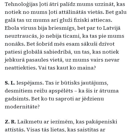
Tehnoloģijas ļoti ātri palīdz mums uzzināt, kas
notiek no mums ļoti attālinātās vietās. Bet galu
galā tas uz mums arī gluži fiziski attiecas.
Ebola vīruss bija briesmīgs, bet par to Latvijā
neuztraucās, jo nebija ticami, ka tas pie mums
nonāks. Bet šobrīd mēs esam sākuši dzīvot
patiesi globālā sabiedrībā, un tas, kas notiek
jebkurā pasaules vietā, uz mums vairs nevar
neattiekties. Vai tas kaut ko maina?
S. L
. Iespējams. Tas ir būtisks jautājums,
desmitiem reižu apspēlēts – ka šis ir ātruma
gadsimts. Bet ko tu saproti ar jēdzienu
modernitāte?
Z. R
. Laikmetu ar iezīmēm, kas pakāpeniski
attīstās. Visas tās lietas, kas saistītas ar