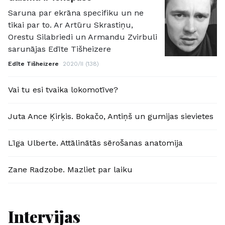
Saruna par ekrāna specifiku un ne
tikai par to. Ar Artūru Skrastiņu,
Orestu Silabriedi un Armandu Zvirbuli
sarunājas Edīte Tišheizere
Edīte Tišheizere
2020/II (138)
Vai tu esi tvaika lokomotīve?
Juta Ance Ķirķis. Bokačo, Antiņš un gumijas sievietes
Līga Ulberte. Attālinātās sērošanas anatomija
Zane Radzobe. Mazliet par laiku
Intervijas